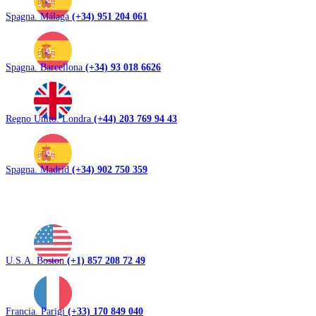
Spagna. Málaga
(+34) 951 204 061
Spagna. Barcellona
(+34) 93 018 6626
Regno Unito. Londra
(+44) 203 769 94 43
Spagna. Madrid
(+34) 902 750 359
U.S.A. Boston
(+1) 857 208 72 49
Francia. Parigi
(+33) 170 849 040