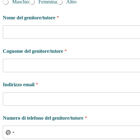
Maschio
Femmina
Altro
Nome del genitore/tutore
*
p
Cognome del genitore/tutore
*
r
i
n
c
i
p
Indirizzo email
*
a
l
e
*
*
Numero di telefono del genitore/tutore
*