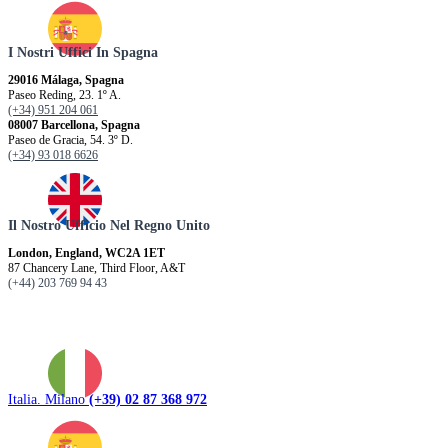
I Nostri Uffici In Spagna
29016 Málaga, Spagna
Paseo Reding, 23. 1º A.
(+34) 951 204 061
08007 Barcellona, ​​Spagna
Paseo de Gracia, 54. 3º D.
(+34) 93 018 6626
Il Nostro Ufficio Nel Regno Unito
London, England, WC2A 1ET
87 Chancery Lane, Third Floor, A&T
(+44) 203 769 94 43
Italia. Milano
(+39) 02 87 368 972