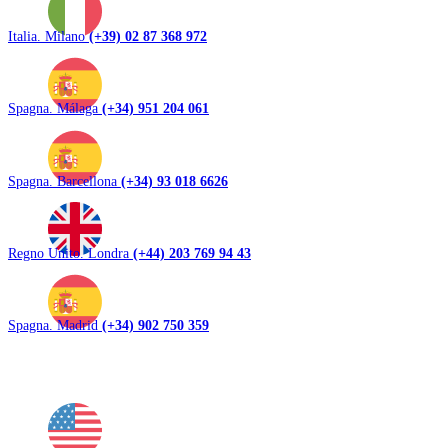
Italia. Milano
(+39) 02 87 368 972
Spagna. Málaga
(+34) 951 204 061
Spagna. Barcellona
(+34) 93 018 6626
Regno Unito. Londra
(+44) 203 769 94 43
Spagna. Madrid
(+34) 902 750 359