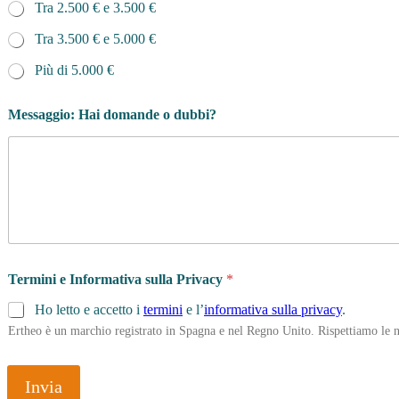
Tra 2.500 € e 3.500 €
Tra 3.500 € e 5.000 €
Più di 5.000 €
*
Messaggio: Hai domande o dubbi?
l
i
n
g
u
e
?
g
e
n
Termini e Informativa sulla Privacy
*
i
t
Ho letto e accetto i
termini
e l’
informativa sulla privacy
.
o
Ertheo è un marchio registrato in Spagna e nel Regno Unito. Rispettiamo le n
r
e
/
Invia
t