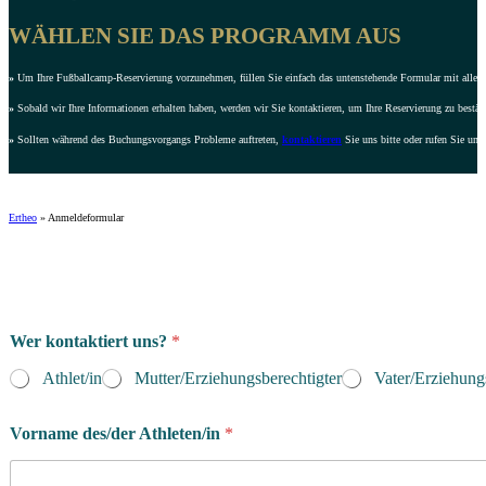
WÄHLEN SIE DAS PROGRAMM AUS
»
Um Ihre Fußballcamp-Reservierung vorzunehmen, füllen Sie einfach das untenstehende Formular mit allen e
»
Sobald wir Ihre Informationen erhalten haben, werden wir Sie kontaktieren, um Ihre Reservierung zu bestät
»
Sollten während des Buchungsvorgangs Probleme auftreten,
kontaktieren
Sie uns bitte oder rufen Sie uns
Ertheo
»
Anmeldeformular
Wer kontaktiert uns?
*
Athlet/in
Mutter/Erziehungsberechtigter
Vater/Erziehung
Vorname des/der Athleten/in
*