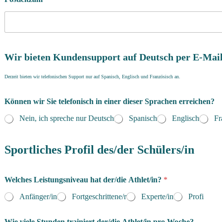
Wir bieten Kundensupport auf Deutsch per E-Mail
Derzeit bieten wir telefonischen Support nur auf Spanisch, Englisch und Französisch an.
Können wir Sie telefonisch in einer dieser Sprachen erreichen?
Nein, ich spreche nur Deutsch
Spanisch
Englisch
Fr
Sportliches Profil des/der Schülers/in
Welches Leistungsniveau hat der/die Athlet/in?
*
Anfänger/in
Fortgeschrittene/r
Experte/in
Profi
Wie viele Stunden trainiert der/die Athlet/in pro Woche?