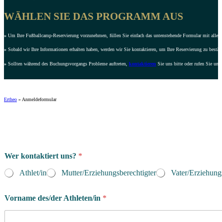
WÄHLEN SIE DAS PROGRAMM AUS
»
Um Ihre Fußballcamp-Reservierung vorzunehmen, füllen Sie einfach das untenstehende Formular mit allen e
»
Sobald wir Ihre Informationen erhalten haben, werden wir Sie kontaktieren, um Ihre Reservierung zu bestät
»
Sollten während des Buchungsvorgangs Probleme auftreten,
kontaktieren
Sie uns bitte oder rufen Sie uns
Ertheo
»
Anmeldeformular
Wer kontaktiert uns?
*
Athlet/in
Mutter/Erziehungsberechtigter
Vater/Erziehung
Vorname des/der Athleten/in
*