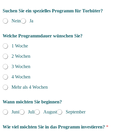
N
Suchen Sie ein spezielles Programm für Torhüter?
u
t
Nein
Ja
z
u
n
Welche Programmdauer wünschen Sie?
g
s
1 Woche
b
2 Wochen
e
d
3 Wochen
i
n
4 Wochen
g
u
Mehr als 4 Wochen
n
g
e
Wann möchten Sie beginnen?
n
Juni
Juli
August
September
P
r
o
Wie viel möchten Sie in das Programm investieren?
*
g