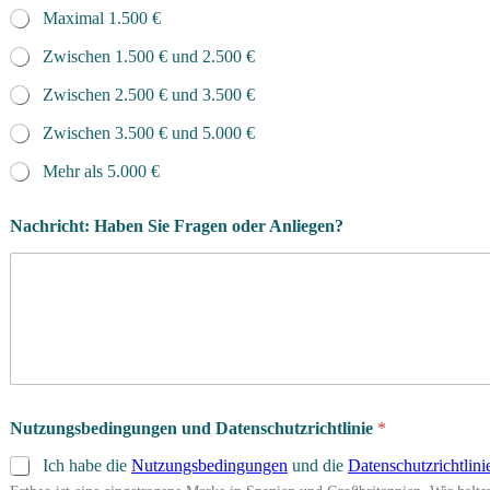
r
Maximal 1.500 €
a
m
Zwischen 1.500 € und 2.500 €
m
d
Zwischen 2.500 € und 3.500 €
a
Zwischen 3.500 € und 5.000 €
u
e
Mehr als 5.000 €
r
S
p
Nachricht: Haben Sie Fragen oder Anliegen?
r
a
c
h
e
n
Nutzungsbedingungen und Datenschutzrichtlinie
*
Ich habe die
Nutzungsbedingungen
und die
Datenschutzrichtlini