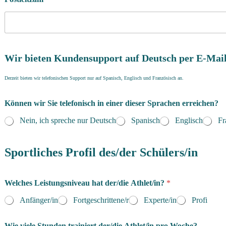
Wir bieten Kundensupport auf Deutsch per E-Mail
Derzeit bieten wir telefonischen Support nur auf Spanisch, Englisch und Französisch an.
Können wir Sie telefonisch in einer dieser Sprachen erreichen?
Nein, ich spreche nur Deutsch
Spanisch
Englisch
Fr
Sportliches Profil des/der Schülers/in
Welches Leistungsniveau hat der/die Athlet/in?
*
Anfänger/in
Fortgeschrittene/r
Experte/in
Profi
Wie viele Stunden trainiert der/die Athlet/in pro Woche?