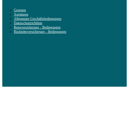
Gruppen
Agenturen
Allgemeine Geschäftsbedingungen
Datenschutzrichtlinie
Reiseversicherung – Bedingungen
Rücktrittsversicherung – Bedingungen