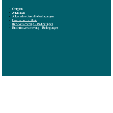
Gruppen
Agenturen
Allgemeine Geschäftsbedingungen
Datenschutzrichtlinie
Reiseversicherung – Bedingungen
Rücktrittsversicherung – Bedingungen