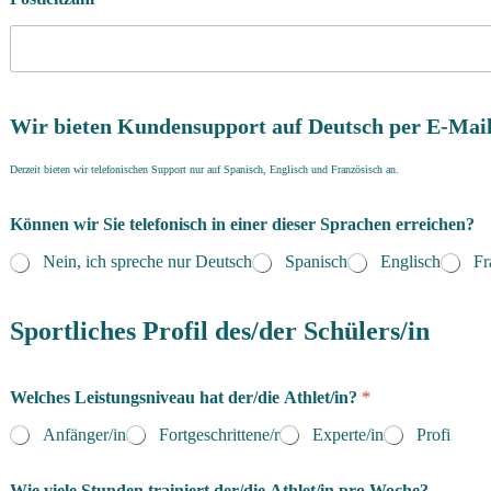
Wir bieten Kundensupport auf Deutsch per E-Mail
Derzeit bieten wir telefonischen Support nur auf Spanisch, Englisch und Französisch an.
Können wir Sie telefonisch in einer dieser Sprachen erreichen?
Nein, ich spreche nur Deutsch
Spanisch
Englisch
Fr
Sportliches Profil des/der Schülers/in
Welches Leistungsniveau hat der/die Athlet/in?
*
Anfänger/in
Fortgeschrittene/r
Experte/in
Profi
Wie viele Stunden trainiert der/die Athlet/in pro Woche?