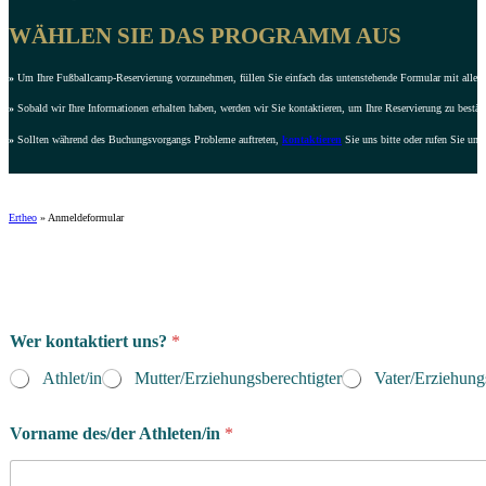
WÄHLEN SIE DAS PROGRAMM AUS
»
Um Ihre Fußballcamp-Reservierung vorzunehmen, füllen Sie einfach das untenstehende Formular mit allen e
»
Sobald wir Ihre Informationen erhalten haben, werden wir Sie kontaktieren, um Ihre Reservierung zu bestät
»
Sollten während des Buchungsvorgangs Probleme auftreten,
kontaktieren
Sie uns bitte oder rufen Sie uns
Ertheo
»
Anmeldeformular
Wer kontaktiert uns?
*
Athlet/in
Mutter/Erziehungsberechtigter
Vater/Erziehung
Vorname des/der Athleten/in
*