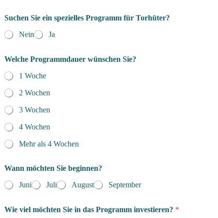
Suchen Sie ein spezielles Programm für Torhüter?
Nein
Ja
P
Welche Programmdauer wünschen Sie?
r
o
1 Woche
g
r
2 Wochen
a
m
3 Wochen
m
*
4 Wochen
i
Mehr als 4 Wochen
n
Wann möchten Sie beginnen?
Juni
Juli
August
September
Wie viel möchten Sie in das Programm investieren?
*