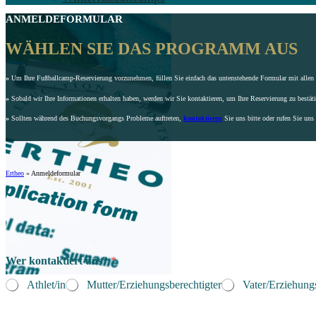
ANMELDEFORMULAR
WÄHLEN SIE DAS PROGRAMM AUS
»
Um Ihre Fußballcamp-Reservierung vorzunehmen, füllen Sie einfach das untenstehende Formular mit allen e
»
Sobald wir Ihre Informationen erhalten haben, werden wir Sie kontaktieren, um Ihre Reservierung zu bestät
»
Sollten während des Buchungsvorgangs Probleme auftreten,
kontaktieren
Sie uns bitte oder rufen Sie uns
Ertheo
»
Anmeldeformular
Wer kontaktiert uns?
*
Athlet/in
Mutter/Erziehungsberechtigter
Vater/Erziehungs