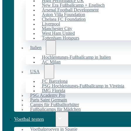
High Performance UK
New Era Fußballcamp + Englisch
Arsenal Football Development
Aston Villa Foundation
Chelsea FC Foundation
Liverpool
Manchester City
West Ham United
Tottenham Hotspurs
Italien
Hochleistungs-Fußballcamp in Italien
AC Milan
USA
FC Barcelona
PSG Hochleistungs-Fußballcamp in Virginia
IMG Florida
PSG Academy Pro
Paris Saint Germain
Camps für Fußballtorhüter
Fußballcamps für Mädchen
Voetbal testen
Voetbalproeven in Spanje