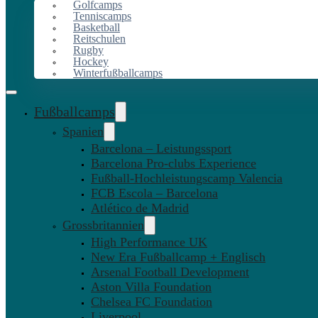
Golfcamps
Tenniscamps
Basketball
Reitschulen
Rugby
Hockey
Winterfußballcamps
Fußballcamps
Spanien
Barcelona – Leistungssport
Barcelona Pro-clubs Experience
Fußball-Hochleistungscamp Valencia
FCB Escola – Barcelona
Atlético de Madrid
Grossbritannien
High Performance UK
New Era Fußballcamp + Englisch
Arsenal Football Development
Aston Villa Foundation
Chelsea FC Foundation
Liverpool