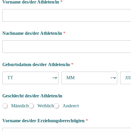
Vorname des/der Athleten/in
*
o
Nachname des/der Athleten/in
*
d
e
r
i
n
b
Geburtsdatum des/der Athleten/in
*
e
g
i
n
n
e
Geschlecht des/der Athleten/in
n
Männlich
Weiblich
Andere/r
?
Vorname des/der Erziehungsberechtigten
*