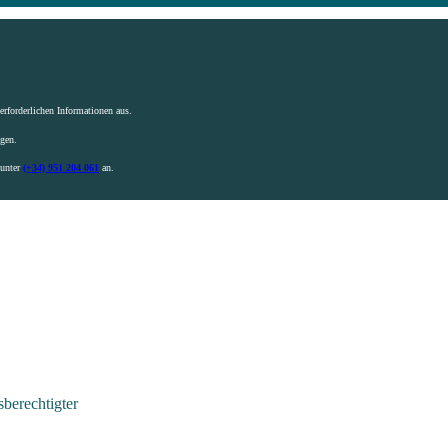
rforderlichen Informationen aus.
igen.
 unter
(+34) 951 204 061
an.
berechtigter