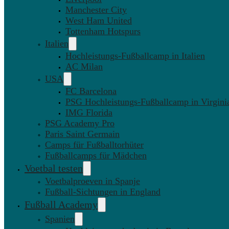
Manchester City
West Ham United
Tottenham Hotspurs
Italien
Hochleistungs-Fußballcamp in Italien
AC Milan
USA
FC Barcelona
PSG Hochleistungs-Fußballcamp in Virgini
IMG Florida
PSG Academy Pro
Paris Saint Germain
Camps für Fußballtorhüter
Fußballcamps für Mädchen
Voetbal testen
Voetbalproeven in Spanje
Fußball-Sichtungen in England
Fußball Academy
Spanien