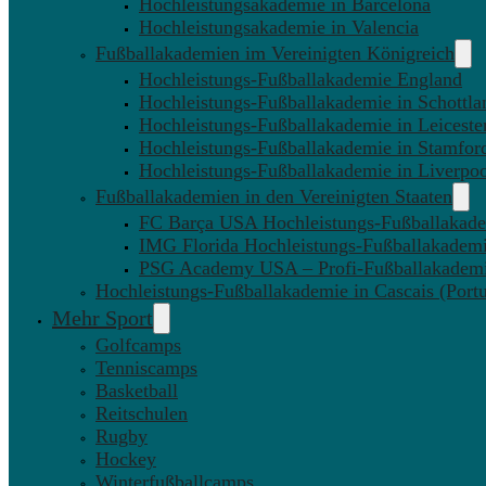
Hochleistungsakademie in Barcelona
Hochleistungsakademie in Valencia
Fußballakademien im Vereinigten Königreich
Hochleistungs-Fußballakademie England
Hochleistungs-Fußballakademie in Schottla
Hochleistungs-Fußballakademie in Leiceste
Hochleistungs-Fußballakademie in Stamfor
Hochleistungs-Fußballakademie in Liverpo
Fußballakademien in den Vereinigten Staaten
FC Barça USA Hochleistungs-Fußballakad
IMG Florida Hochleistungs-Fußballakadem
PSG Academy USA – Profi-Fußballakadem
Hochleistungs-Fußballakademie in Cascais (Portu
Mehr Sport
Golfcamps
Tenniscamps
Basketball
Reitschulen
Rugby
Hockey
Winterfußballcamps