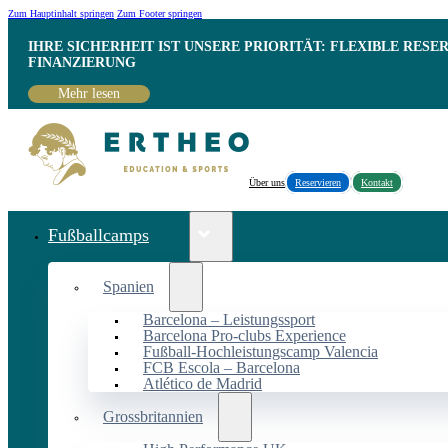
Zum Hauptinhalt springen
Zum Footer springen
IHRE SICHERHEIT IST UNSERE PRIORITÄT: FLEXIBLE RESE
INANZIERUNG
Mehr lesen
Über uns
Reservieren
Kontakt
Fußballcamps
Spanien
Barcelona – Leistungssport
Barcelona Pro-clubs Experience
Fußball-Hochleistungscamp Valencia
FCB Escola – Barcelona
Atlético de Madrid
Grossbritannien