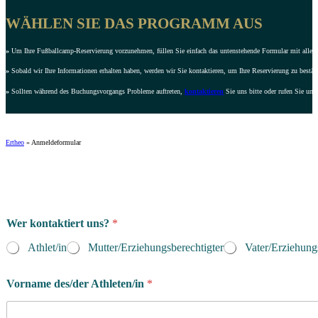
WÄHLEN SIE DAS PROGRAMM AUS
»
Um Ihre Fußballcamp-Reservierung vorzunehmen, füllen Sie einfach das untenstehende Formular mit allen e
»
Sobald wir Ihre Informationen erhalten haben, werden wir Sie kontaktieren, um Ihre Reservierung zu bestät
»
Sollten während des Buchungsvorgangs Probleme auftreten,
kontaktieren
Sie uns bitte oder rufen Sie uns
Ertheo
»
Anmeldeformular
Wer kontaktiert uns?
*
Athlet/in
Mutter/Erziehungsberechtigter
Vater/Erziehung
Vorname des/der Athleten/in
*