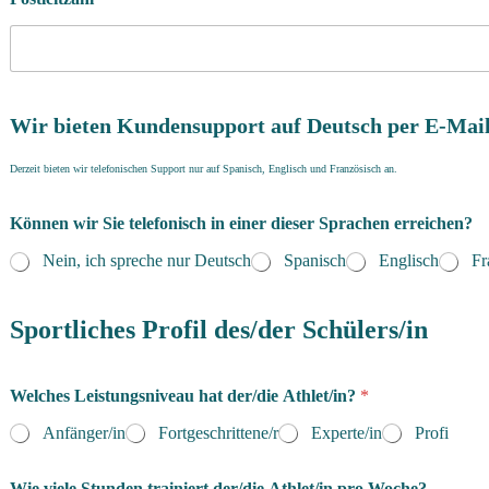
Wir bieten Kundensupport auf Deutsch per E-Mail
Derzeit bieten wir telefonischen Support nur auf Spanisch, Englisch und Französisch an.
Können wir Sie telefonisch in einer dieser Sprachen erreichen?
Nein, ich spreche nur Deutsch
Spanisch
Englisch
Fr
Sportliches Profil des/der Schülers/in
Welches Leistungsniveau hat der/die Athlet/in?
*
Anfänger/in
Fortgeschrittene/r
Experte/in
Profi
Wie viele Stunden trainiert der/die Athlet/in pro Woche?