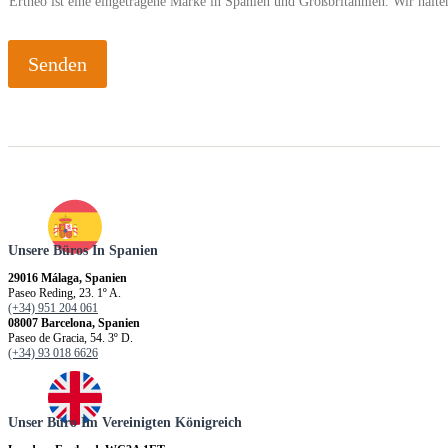
Ertheo ist eine eingetragene Marke in Spanien und Großbritannien. Wir hal
e
t
/
i
Senden
n
P
r
o
g
r
a
m
m
Unsere Büros In Spanien
p
r
29016 Málaga, Spanien
o
Paseo Reding, 23. 1º A.
(+34) 951 204 061
08007 Barcelona, Spanien
Paseo de Gracia, 54. 3º D.
(+34) 93 018 6626
Unser Büro Im Vereinigten Königreich