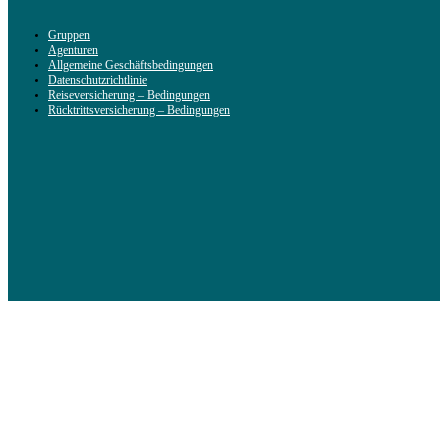
Gruppen
Agenturen
Allgemeine Geschäftsbedingungen
Datenschutzrichtlinie
Reiseversicherung – Bedingungen
Rücktrittsversicherung – Bedingungen