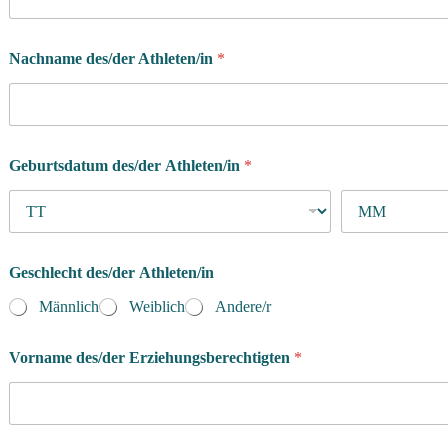
i
e
P
Nachname des/der Athleten/in
*
r
o
g
r
a
m
Geburtsdatum des/der Athleten/in
*
m
Geschlecht des/der Athleten/in
Männlich
Weiblich
Andere/r
Vorname des/der Erziehungsberechtigten
*