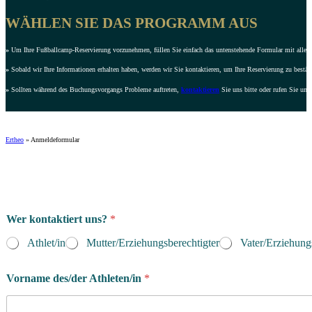
WÄHLEN SIE DAS PROGRAMM AUS
»
Um Ihre Fußballcamp-Reservierung vorzunehmen, füllen Sie einfach das untenstehende Formular mit allen e
»
Sobald wir Ihre Informationen erhalten haben, werden wir Sie kontaktieren, um Ihre Reservierung zu bestät
»
Sollten während des Buchungsvorgangs Probleme auftreten,
kontaktieren
Sie uns bitte oder rufen Sie uns
Ertheo
»
Anmeldeformular
d
Wer kontaktiert uns?
*
e
s
Athlet/in
Mutter/Erziehungsberechtigter
Vater/Erziehung
/
d
e
Vorname des/der Athleten/in
*
r
S