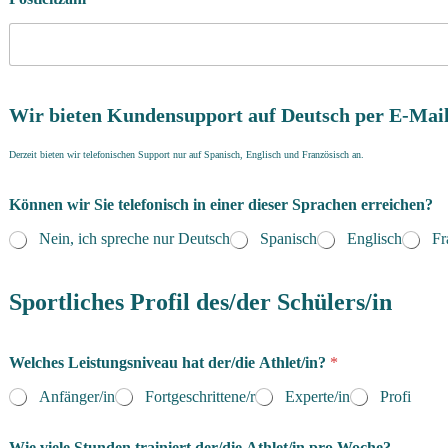
Wir bieten Kundensupport auf Deutsch per E-Mail
Derzeit bieten wir telefonischen Support nur auf Spanisch, Englisch und Französisch an.
Können wir Sie telefonisch in einer dieser Sprachen erreichen?
Nein, ich spreche nur Deutsch
Spanisch
Englisch
Fr
Sportliches Profil des/der Schülers/in
Welches Leistungsniveau hat der/die Athlet/in?
*
Anfänger/in
Fortgeschrittene/r
Experte/in
Profi
Wie viele Stunden trainiert der/die Athlet/in pro Woche?