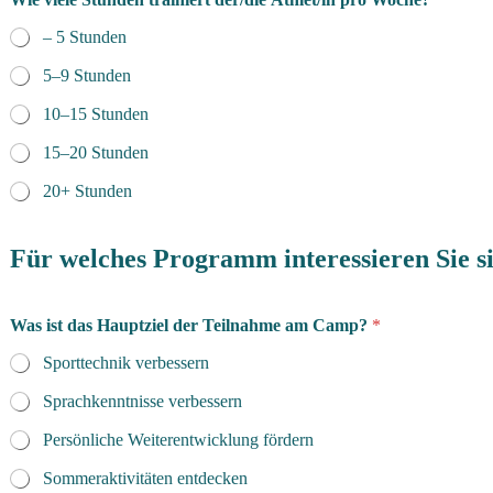
o
r
– 5 Stunden
h
ü
5–9 Stunden
t
e
10–15 Stunden
r
?
15–20 Stunden
*
20+ Stunden
N
a
c
Für welches Programm interessieren Sie s
h
r
i
c
Was ist das Hauptziel der Teilnahme am Camp?
*
h
t
Sporttechnik verbessern
:
Sprachkenntnisse verbessern
Persönliche Weiterentwicklung fördern
Sommeraktivitäten entdecken