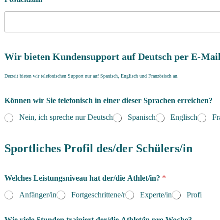
Wir bieten Kundensupport auf Deutsch per E-Mail
Derzeit bieten wir telefonischen Support nur auf Spanisch, Englisch und Französisch an.
Können wir Sie telefonisch in einer dieser Sprachen erreichen?
Nein, ich spreche nur Deutsch
Spanisch
Englisch
Fr
Sportliches Profil des/der Schülers/in
Welches Leistungsniveau hat der/die Athlet/in?
*
Anfänger/in
Fortgeschrittene/r
Experte/in
Profi
T
Wie viele Stunden trainiert der/die Athlet/in pro Woche?