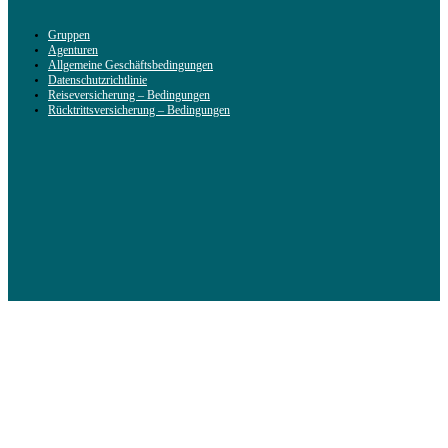
Gruppen
Agenturen
Allgemeine Geschäftsbedingungen
Datenschutzrichtlinie
Reiseversicherung – Bedingungen
Rücktrittsversicherung – Bedingungen