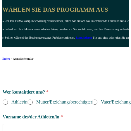
WÄHLEN SIE DAS PROGRAMM AUS
»
Um Ihre Fußballcamp-Reservierung vorzunehmen, füllen Sie einfach das untenstehende Formular mit allen e
»
Sobald wir Ihre Informationen erhalten haben, werden wir Sie kontaktieren, um Ihre Reservierung zu bestät
»
Sollten während des Buchungsvorgangs Probleme auftreten,
kontaktieren
Sie uns bitte oder rufen Sie uns
Ertheo
»
Anmeldeformular
Wer kontaktiert uns?
*
Athlet/in
Mutter/Erziehungsberechtigter
Vater/Erziehung
Vorname des/der Athleten/in
*