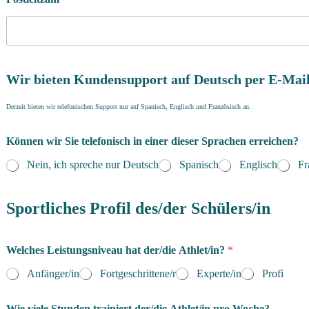
Wir bieten Kundensupport auf Deutsch per E-Mail
Derzeit bieten wir telefonischen Support nur auf Spanisch, Englisch und Französisch an.
Können wir Sie telefonisch in einer dieser Sprachen erreichen?
Nein, ich spreche nur Deutsch
Spanisch
Englisch
Fr
Sportliches Profil des/der Schülers/in
Welches Leistungsniveau hat der/die Athlet/in?
*
Anfänger/in
Fortgeschrittene/r
Experte/in
Profi
Wie viele Stunden trainiert der/die Athlet/in pro Woche?