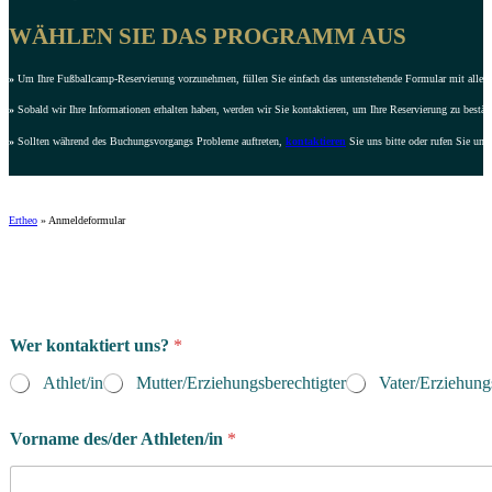
WÄHLEN SIE DAS PROGRAMM AUS
»
Um Ihre Fußballcamp-Reservierung vorzunehmen, füllen Sie einfach das untenstehende Formular mit allen e
»
Sobald wir Ihre Informationen erhalten haben, werden wir Sie kontaktieren, um Ihre Reservierung zu bestät
»
Sollten während des Buchungsvorgangs Probleme auftreten,
kontaktieren
Sie uns bitte oder rufen Sie uns
Ertheo
»
Anmeldeformular
Wer kontaktiert uns?
*
Athlet/in
Mutter/Erziehungsberechtigter
Vater/Erziehung
Vorname des/der Athleten/in
*