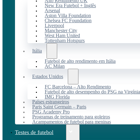
Alto Rendimento UK
New Era Futebol + Inglês
Arsenal
Aston Villa Foundation
Chelsea FC Foundation
Liverpool
Manchester City
West Ham United
Tottenham Hotspurs
Itália
Futebol de alto rendimento em Itália
AC Milan
Estados Unidos
FC Barcelona – Alto Rendimento
Futebol de alto desempenho do PSG na Virgínia
IMG Florida
Países estrangeiros
Paris Saint Germain – Paris
PSG Academy Pro
Programas de treinamento para goleiros
Acampamentos de futebol para meninas
Testes de futebol