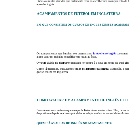
Dadas as muitas dúvidas que certamente terás ao escolher um acampamento de
aprender inglês.
ACAMPAMENTOS DE FUTEBOL EM INGLATERRA
EM QUE CONSISTEM OS CURSOS DE INGLÊS DESSES ACAMPA
Os acampamentos que baseiam seu programa no
futebol e no inglês
costumam 
aluno com um trabalho específico em todas as áreas.
O
vocabulário do desporto
praticado no campo é o eixo em torno do qual gira
Como já dissemos, trabalhamos
todos os aspectos da língua
, a audição, a esc
que se realiza em Inglaterra.
COMO AVALIAR UM ACAMPAMENTO DE INGLÊS E FU
Para saberes com certeza a que campo de férias deves enviar o teu filho, deves 
desportivo e depois avaliares qual deles se adapta melhor às necessidades do teu
QUEM DÁ AS AULAS DE INGLÊS NO ACAMPAMENTO?