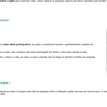
futebol e inglês
para o próximo verão, vamos explicar os principais aspectos que deves considerar para escolhe
MENTOS?
ter
aulas muito participativas
, nas quais os professores buscam o aperfeiçoamento completo do
m as aulas, para conseguir uma maior participação dos alunos e uma maior atenção na aula.
rita, a leitura e a fala, aos quais se junta a imersão total na língua se decidires escolher um programa
TEBOL?
começar por fazer a ti próprio uma série de perguntas sobre as diferentes opções que tens em cima da mesa. O ide
 filho.