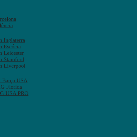
rcelona
lência
 Inglaterra
m Escócia
 Leicester
m Stamford
m Liverpool
FC Barça USA
MG Florida
 PSG USA PRO