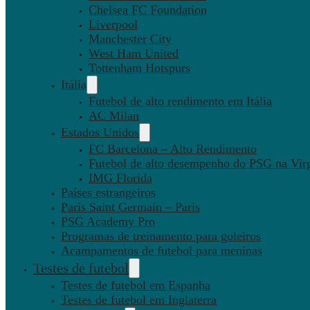
Chelsea FC Foundation
Liverpool
Manchester City
West Ham United
Tottenham Hotspurs
Itália
Futebol de alto rendimento em Itália
AC Milan
Estados Unidos
FC Barcelona – Alto Rendimento
Futebol de alto desempenho do PSG na Virg
IMG Florida
Países estrangeiros
Paris Saint Germain – Paris
PSG Academy Pro
Programas de treinamento para goleiros
Acampamentos de futebol para meninas
Testes de futebol
Testes de futebol em Espanha
Testes de futebol em Inglaterra