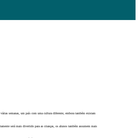
te várias semanas, um país com uma cultura diferente, embora também existam
tamente será mais divertido para as crianças, os alunos também assumem mais