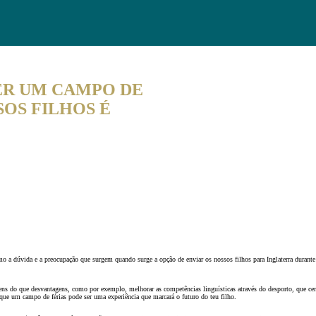
AS DE LÍNGUAS 2026
ER UM CAMPO DE
SOS FILHOS É
o a dúvida e a preocupação que surgem quando surge a opção de enviar os nossos filhos para Inglaterra duran
s do que desvantagens, como por exemplo, melhorar as competências linguísticas através do desporto, que cer
que um campo de férias pode ser uma experiência que marcará o futuro do teu filho.