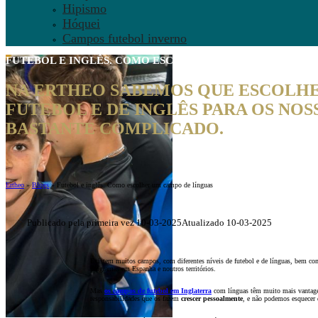
Hipismo
Hóquei
Campos futebol inverno
FUTEBOL E INGLÊS
. COMO ESCOLHER UM CAMPO DE FÉRI
NA ERTHEO SABEMOS QUE ESCOLH
FUTEBOL E DE INGLÊS PARA OS NOS
BASTANTE COMPLICADO.
Ertheo
»
Blogs
»
Futebol e inglês. Como escolher um campo de línguas
Publicado pela primeira vez 10-03-2025
Atualizado 10-03-2025
Existem muitos campos, com diferentes níveis de futebol e de línguas, bem com
programas em Espanha e noutros territórios.
Mas
os campos de futebol em Inglaterra
com línguas têm muito mais vantagen
responsabilidades que os fazem
crescer pessoalmente
, e não podemos esquecer 