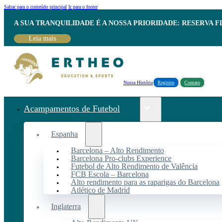
Saltar para o conteúdo principal
Ir para o footer
A SUA TRANQUILIDADE É A NOSSA PRIORIDADE: RESERVA 
Leia mais
Nossa História
Registro
Contato
Acampamentos de Futebol
Espanha
Barcelona – Alto Rendimento
Barcelona Pro-clubs Experience
Futebol de Alto Rendimento de Valência
FCB Escola – Barcelona
Alto rendimento para as raparigas do Barcelona
Atlético de Madrid
Inglaterra