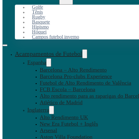
Golfe
Tênis
Rugby
Basquete
Hipismo
Hóquei
Campos futebol inverno
Acampamentos de Futebol
Espanha
Barcelona – Alto Rendimento
Barcelona Pro-clubs Experience
Futebol de Alto Rendimento de Valência
FCB Escola – Barcelona
Alto rendimento para as raparigas do Barce
Atlético de Madrid
Inglaterra
Alto Rendimento UK
New Era Futebol + Inglês
Arsenal
Aston Villa Foundation