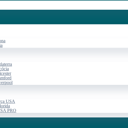
ona
ia
laterra
cócia
cester
amford
verpool
arça USA
lorida
 USA PRO