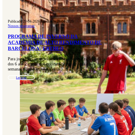
Publicado 29-04-2026
|
Atualizado 29-04-2026
Nossos programas
PROGRAMA DE INVERNO DA
ACADEMIA DE ALTO RENDIMENTO DE
BARCELONA | ERTHEO
Para jogadores avançados/de elite (rapazes e raparigas)
dos 6 aos 21 anos que queiram passar de uma a seis
semanas do ano letivo a treinar…
Ler mais