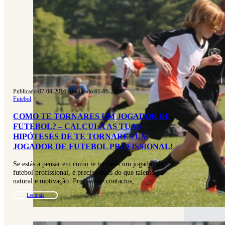
Publicado 07-04-2016
|
Atualizado 01-05-2026
Futebol
COMO TE TORNARES UM JOGADOR DE
FUTEBOL? – CALCULA AS TUAS
HIPÓTESES DE TE TORNARES UM
JOGADOR DE FUTEBOL PROFISSIONAL!
Se estás a pensar em como te tornares um jogador de
futebol profissional, é preciso mais do que talento
natural e motivação. Precisas de contactos,…
Ler mais