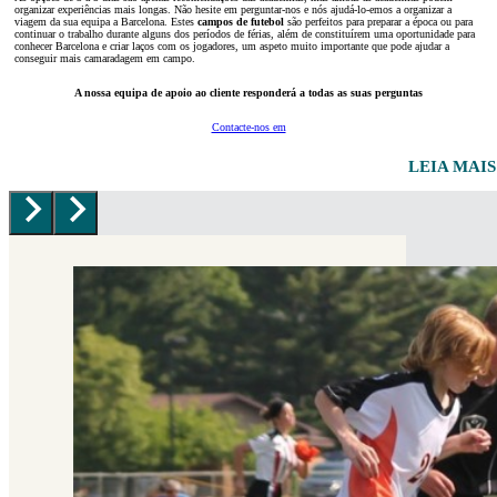
organizar experiências mais longas. Não hesite em perguntar-nos e nós ajudá-lo-emos a organizar a
viagem da sua equipa a Barcelona. Estes
campos de futebol
são perfeitos para preparar a época ou para
continuar o trabalho durante alguns dos períodos de férias, além de constituírem uma oportunidade para
conhecer Barcelona e criar laços com os jogadores, um aspeto muito importante que pode ajudar a
conseguir mais camaradagem em campo.
A nossa equipa de apoio ao cliente responderá a todas as suas perguntas
Contacte-nos em
LEIA MAI