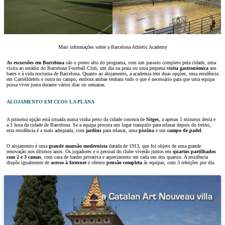
Mais informações sobre a Barcelona Athletic Academy
As excursões em Barcelona
são o ponto alto do programa, com um passeio completo pela cidade, uma
visita ao estádio do Barcelona Football Club, um dia na praia ou uma pequena
visita gastronómica
aos
bares e à vida nocturna de Barcelona. Quanto ao alojamento, a academia tem duas opções, uma residência
em Castelldefels e outra no campo, embora ambas tenham tudo o que é necessário para que uma equipa
possa viver junta durante vários dias ou semanas.
ALOJAMENTO EM CLOS LA PLANA
A primeira opção está situada numa vinha perto da cidade costeira de
Sitges
, a apenas 5 minutos desta e
a 1 hora da cidade de Barcelona. Se a equipa procura um lugar tranquilo para relaxar depois do treino,
esta residência é a mais adequada, com
jardins
para relaxar, uma
piscina
e um
campo de padel
.
O alojamento é uma
grande mansão modernista
datada de 1913, que foi objeto de uma grande
renovação nos últimos anos. Os jogadores e o pessoal do clube viverão juntos em
quartos partilhados
com 2 e 3 camas
, com casa de banho privativa e aquecimento em cada um dos quartos. A residência
dispõe igualmente de
acesso à Internet
e oferece
pensão completa
às equipas, com 3 refeições por dia.