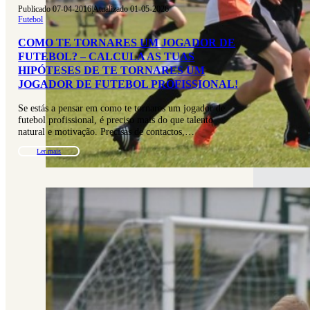
Publicado 07-04-2016
|
Atualizado 01-05-2026
Futebol
COMO TE TORNARES UM JOGADOR DE
FUTEBOL? – CALCULA AS TUAS
HIPÓTESES DE TE TORNARES UM
JOGADOR DE FUTEBOL PROFISSIONAL!
Se estás a pensar em como te tornares um jogador de
futebol profissional, é preciso mais do que talento
natural e motivação. Precisas de contactos,…
Ler mais