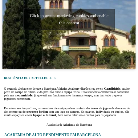
Click to accept marketing cookies and enable
this content
RESIDÊNCIA DE CASTELLDEFELS
O segundo alojamento de que a Barcelona Athletics Academy dispõe situa-se em
Castelldefels
, muito
perto do campo de futebol e do pavilhão onde a equipa treina. Esta residência caracteriza-se sobretudo
pela sua
modernidade
, já que está em funcionamento há menos tempo, mas tem tudo o que os
jogadores necessitam.
Durante o seu tempo livre, os membros da equipa podem usufruir das
áreas de jogo
e de descanso do
alojamento ou do
pequeno jardim
com um lago no campus. Os quartos, individuais ou duplos, são
muito espaçosos e têm
ligação à Internet
, bem como televisão e cacifos para os jogadores.
Academia de Atletismo de Barcelona
ACADEMIA DE ALTO RENDIMENTO EM BARCELONA