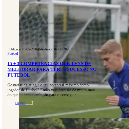
Publicado 10-05-2016
|
Atualizado 01-05-2026
Futebol
15 + 3 COMPETÊNCIAS QUE TENS DE
MELHORAR PARA TERES SUCESSO NO
FUTEBOL
Gostarias de atingir o teu potencial máximo como
jogador de futebol? Então vais precisar de muito mais
do que talento e ambição para o conseguir.…
Ler mais