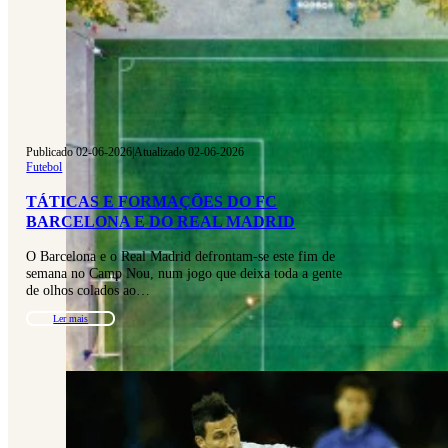
Publicado 02-06-2026
|
Atualizado 02-06-2026
Futebol
TÁTICAS E FORMAÇÕES DO FC
BARCELONA E DO REAL MADRID
O Barcelona e o Real Madrid defrontam-se este fim de
semana no Camp Nou, num jogo que deixa toda a gente
de olhos colados ao…
Ler mais