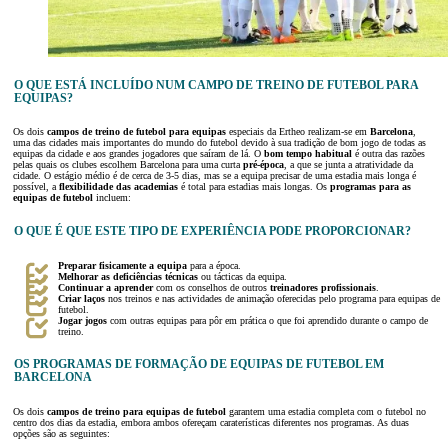
O QUE ESTÁ INCLUÍDO NUM CAMPO DE TREINO DE FUTEBOL PARA
EQUIPAS?
Os dois
campos de treino de futebol para equipas
especiais da Ertheo realizam-se em
Barcelona
,
uma das cidades mais importantes do mundo do futebol devido à sua tradição de bom jogo de todas as
equipas da cidade e aos grandes jogadores que saíram de lá. O
bom tempo habitual
é outra das razões
pelas quais os clubes escolhem Barcelona para uma curta
pré-época
, a que se junta a atratividade da
cidade. O estágio médio é de cerca de 3-5 dias, mas se a equipa precisar de uma estadia mais longa é
possível, a
flexibilidade das academias
é total para estadias mais longas. Os
programas para as
equipas de futebol
incluem:
O QUE É QUE ESTE TIPO DE EXPERIÊNCIA PODE PROPORCIONAR?
Preparar fisicamente a equipa
para a época.
Melhorar as deficiências técnicas
ou tácticas da equipa.
Continuar a aprender
com os conselhos de outros
treinadores profissionais
.
Criar laços
nos treinos e nas actividades de animação oferecidas pelo programa para equipas de
futebol.
Jogar jogos
com outras equipas para pôr em prática o que foi aprendido durante o campo de
treino.
OS PROGRAMAS DE FORMAÇÃO DE EQUIPAS DE FUTEBOL EM
BARCELONA
Os dois
campos de treino para equipas de futebol
garantem uma estadia completa com o futebol no
centro dos dias da estadia, embora ambos ofereçam caraterísticas diferentes nos programas. As duas
opções são as seguintes: