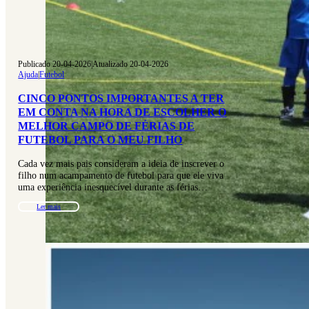
Publicado 20-04-2026
|
Atualizado 20-04-2026
Ajuda
|
Futebol
CINCO PONTOS IMPORTANTES A TER
EM CONTA NA HORA DE ESCOLHER O
MELHOR CAMPO DE FÉRIAS DE
FUTEBOL PARA O MEU FILHO
Cada vez mais pais consideram a ideia de inscrever o
filho num acampamento de futebol para que ele viva
uma experiência inesquecível durante as férias…
Ler mais