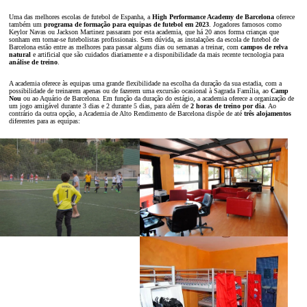
Uma das melhores escolas de futebol de Espanha, a
High Performance Academy de Barcelona
oferece
também um
programa de formação para equipas de futebol em 2023
. Jogadores famosos como
Keylor Navas ou Jackson Martinez passaram por esta academia, que há 20 anos forma crianças que
sonham em tornar-se futebolistas profissionais. Sem dúvida, as instalações da escola de futebol de
Barcelona estão entre as melhores para passar alguns dias ou semanas a treinar, com
campos de relva
natural
e artificial que são cuidados diariamente e a disponibilidade da mais recente tecnologia para
análise de treino
.
A academia oferece às equipas uma grande flexibilidade na escolha da duração da sua estadia, com a
possibilidade de treinarem apenas ou de fazerem uma excursão ocasional à Sagrada Família, ao
Camp
Nou
ou ao Aquário de Barcelona. Em função da duração do estágio, a academia oferece a organização de
um jogo amigável durante 3 dias e 2 durante 5 dias, para além de
2 horas de treino por dia
. Ao
contrário da outra opção, a Academia de Alto Rendimento de Barcelona dispõe de até
três alojamentos
diferentes para as equipas: