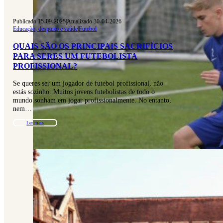
Publicado 15-09-2025
|
Atualizado 30-04-2026
Educação, desporto e saúde
|
Futebol
QUAIS SÃO OS PRINCIPAIS SACRIFÍCIOS
PARA SERES UM FUTEBOLISTA
PROFISSIONAL?
Se queres ser um jogador de futebol profissional, não
estás sozinho. Muitos jovens futebolistas de todo o
mundo sonham em jogar profissionalmente. No entanto,
nem…
Ler mais