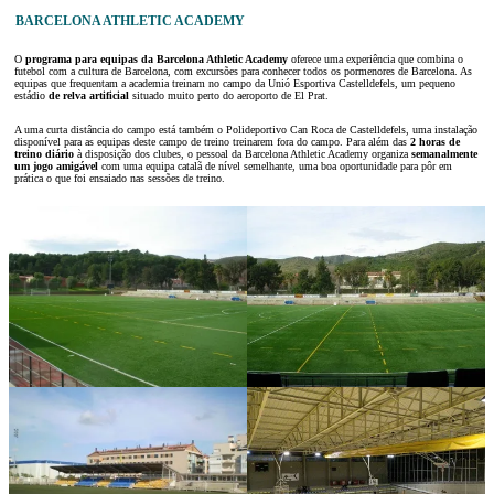
BARCELONA ATHLETIC ACADEMY
O
programa para equipas da Barcelona Athletic Academy
oferece uma experiência que combina o
futebol com a cultura de Barcelona, com excursões para conhecer todos os pormenores de Barcelona. As
equipas que frequentam a academia treinam no campo da Unió Esportiva Castelldefels, um pequeno
estádio
de relva artificial
situado muito perto do aeroporto de El Prat.
A uma curta distância do campo está também o Polideportivo Can Roca de Castelldefels, uma instalação
disponível para as equipas deste campo de treino treinarem fora do campo. Para além das
2 horas de
treino diário
à disposição dos clubes, o pessoal da Barcelona Athletic Academy organiza
semanalmente
um jogo amigável
com uma equipa catalã de nível semelhante, uma boa oportunidade para pôr em
prática o que foi ensaiado nas sessões de treino.