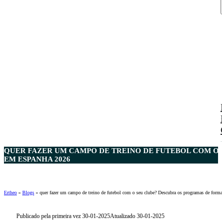
QUER FAZER UM CAMPO DE TREINO DE FUTEBOL COM O
EM ESPANHA 2026
Ertheo
»
Blogs
»
quer fazer um campo de treino de futebol com o seu clube? Descubra os programas de form
Publicado pela primeira vez 30-01-2025
Atualizado 30-01-2025