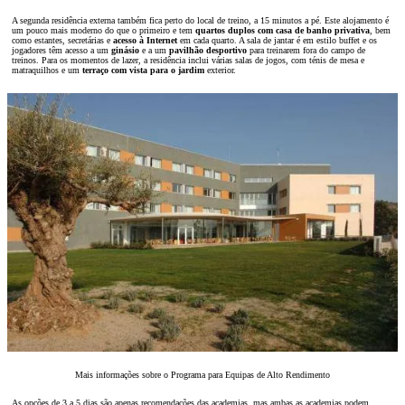
A segunda residência externa também fica perto do local de treino, a 15 minutos a pé. Este alojamento é
um pouco mais moderno do que o primeiro e tem
quartos duplos com casa de banho privativa
, bem
como estantes, secretárias e
acesso à Internet
em cada quarto. A sala de jantar é em estilo buffet e os
jogadores têm acesso a um
ginásio
e a um
pavilhão desportivo
para treinarem fora do campo de
treinos. Para os momentos de lazer, a residência inclui várias salas de jogos, com ténis de mesa e
matraquilhos e um
terraço com vista para o jardim
exterior.
Mais informações sobre o Programa para Equipas de Alto Rendimento
As opções de 3 a 5 dias são apenas recomendações das academias, mas ambas as academias podem