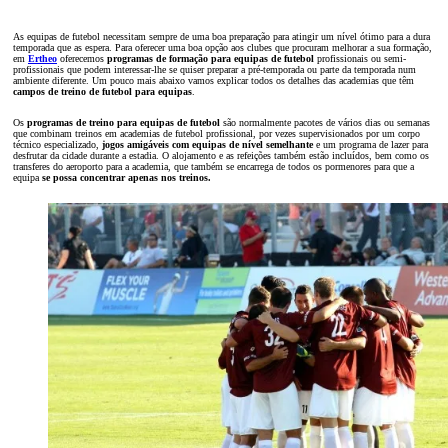
As equipas de futebol necessitam sempre de uma boa preparação para atingir um nível ótimo para a dura
temporada que as espera. Para oferecer uma boa opção aos clubes que procuram melhorar a sua formação,
em
Ertheo
oferecemos
programas de formação para equipas de futebol
profissionais ou semi-
profissionais que podem interessar-lhe se quiser preparar a pré-temporada ou parte da temporada num
ambiente diferente. Um pouco mais abaixo vamos explicar todos os detalhes das academias que têm
campos de treino de futebol para equipas
.
Os
programas de treino para equipas de futebol
são normalmente pacotes de vários dias ou semanas
que combinam treinos em academias de futebol profissional, por vezes supervisionados por um corpo
técnico especializado,
jogos amigáveis com equipas de nível semelhante
e um programa de lazer para
desfrutar da cidade durante a estadia. O alojamento e as refeições também estão incluídos, bem como os
transferes do aeroporto para a academia, que também se encarrega de todos os pormenores para que a
equipa
se possa concentrar apenas nos treinos.