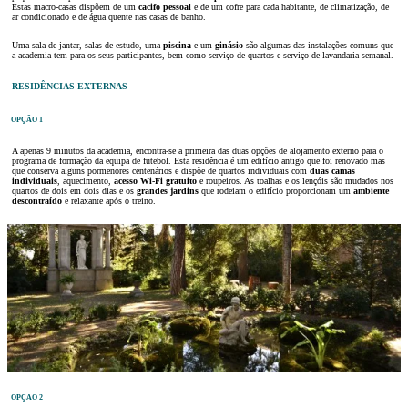
Estas macro-casas dispõem de um
cacifo pessoal
e de um cofre para cada habitante, de climatização, de
ar condicionado e de água quente nas casas de banho.
Uma sala de jantar, salas de estudo, uma
piscina
e um
ginásio
são algumas das instalações comuns que
a academia tem para os seus participantes, bem como serviço de quartos e serviço de lavandaria semanal.
RESIDÊNCIAS EXTERNAS
OPÇÃO 1
A apenas 9 minutos da academia, encontra-se a primeira das duas opções de alojamento externo para o
programa de formação da equipa de futebol. Esta residência é um edifício antigo que foi renovado mas
que conserva alguns pormenores centenários e dispõe de quartos individuais com
duas camas
individuais
, aquecimento,
acesso Wi-Fi gratuito
e roupeiros. As toalhas e os lençóis são mudados nos
quartos de dois em dois dias e os
grandes jardins
que rodeiam o edifício proporcionam um
ambiente
descontraído
e relaxante após o treino.
OPÇÃO 2