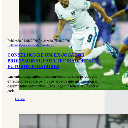
Publicado 01-06-2026
|
Atualizado 01-06-2026
Futebol
|
Mais esportes
|
Treinadores
CONSELHOS DE UM EX-JOGADOR
PROFISSIONAL PARA TREINADORES E
FUTUROS JOGADORES
Em entrevistas anteriores, conversámos com psicólogos
e treinadores sobre os muitos aspetos que influenciam o
desempenho desportivo. Cada jogador tem o seu papel e
cada…
Ler mais