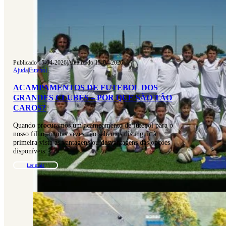
Publicado 15-04-2026
|
Atualizado 15-04-2026
Ajuda
|
Futebol
ACAMPAMENTOS DE FUTEBOL DOS
GRANDES CLUBES – POR QUE SÃO TÃO
CAROS?
Quando procuramos um acampamento de futebol para o
nosso filho, muitas vezes não sabemos distinguir à
primeira vista as vantagens ou desvantagens das opções
disponíveis…
Ler mais