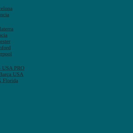
celona
ncia
aterra
òcia
ester
mford
erpool
SG USA PRO
 Barça USA
 Florida