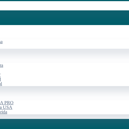
na
ra
r
d
ol
USA PRO
rça USA
rida