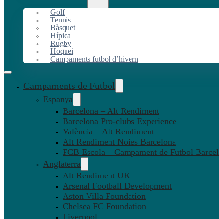
Golf
Tennis
Bàsquet
Hípica
Rugby
Hoquei
Campaments futbol d’hivern
Campaments de Futbol
Espanya
Barcelona – Alt Rendiment
Barcelona Pro-clubs Experience
València – Alt Rendiment
Alt Rendiment Noies Barcelona
FCB Escola – Campament de Futbol Barce
Anglaterra
Alt Rendiment UK
Arsenal Football Development
Aston Villa Foundation
Chelsea FC Foundation
Liverpool