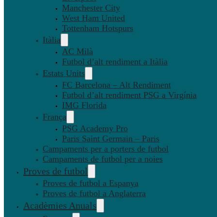
Manchester City
West Ham United
Tottenham Hotspurs
Itàlia
AC Milà
Futbol d’alt rendiment a Itàlia
Estats Units
FC Barcelona – Alt Rendiment
Futbol d’alt rendiment PSG a Virgínia
IMG Florida
França
PSG Academy Pro
Paris Saint Germain – Paris
Campaments per a porters de futbol
Campaments de futbol per a noies
Proves de futbol
Proves de futbol a Espanya
Proves de futbol a Anglaterra
Acadèmies Anuals