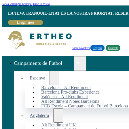
Vés al contingut principal
Omet la visita
LA TEVA TRANQUIL·LITAT ÉS LA NOSTRA PRIORITAT: RESE
Llegir més
Sobre Nosaltres
Registre
Contacte
Campaments de Futbol
Espanya
Barcelona – Alt Rendiment
Barcelona Pro-clubs Experience
València – Alt Rendiment
Alt Rendiment Noies Barcelona
FCB Escola – Campament de Futbol Barcelona
Anglaterra
Alt Rendiment UK