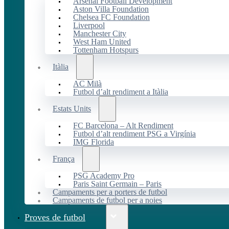
Arsenal Football Development
Aston Villa Foundation
Chelsea FC Foundation
Liverpool
Manchester City
West Ham United
Tottenham Hotspurs
Itàlia
AC Milà
Futbol d’alt rendiment a Itàlia
Estats Units
FC Barcelona – Alt Rendiment
Futbol d’alt rendiment PSG a Virgínia
IMG Florida
França
PSG Academy Pro
Paris Saint Germain – Paris
Campaments per a porters de futbol
Campaments de futbol per a noies
Proves de futbol