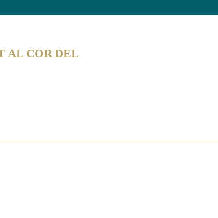
MB CLUBS PROFESSIONALS
T AL COR DEL
, just quan els clubs estan mirant.