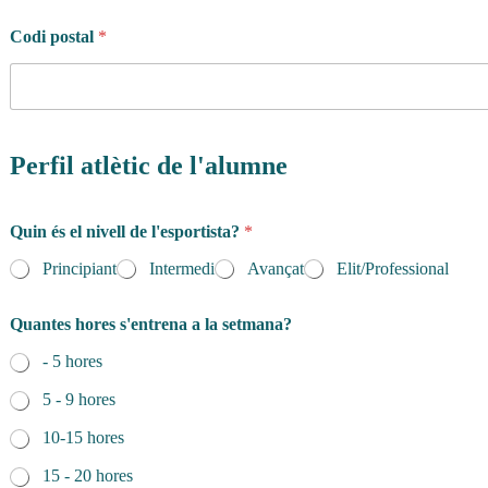
Codi postal
*
Perfil atlètic de l'alumne
d
Quin és el nivell de l'esportista?
*
e
l
Principiant
Intermedi
Avançat
Elit/Professional
Q
u
a
Quantes hores s'entrena a la setmana?
n
t
- 5 hores
e
5 - 9 hores
s
p
10-15 hores
r
i
15 - 20 hores
v