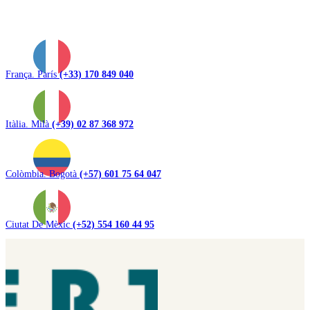
França. París
(+33) 170 849 040
Itàlia. Milà
(+39) 02 87 368 972
Colòmbia. Bogotà
(+57) 601 75 64 047
Ciutat De Mèxic
(+52) 554 160 44 95