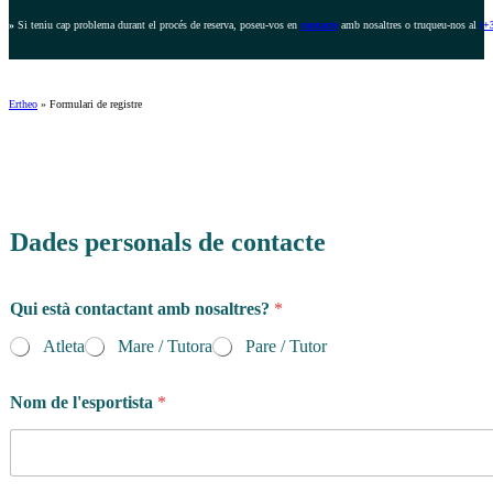
»
Si teniu cap problema durant el procés de reserva, poseu-vos en
contacte
amb nosaltres o truqueu-nos al
(+
Ertheo
»
Formulari de registre
Dades personals de contacte
Qui està contactant amb nosaltres?
*
Atleta
Mare / Tutora
Pare / Tutor
Nom de l'esportista
*