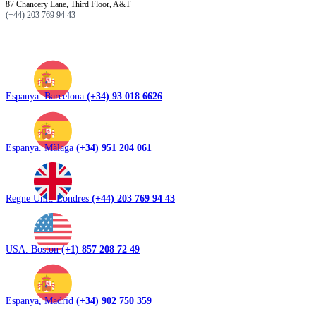
87 Chancery Lane, Third Floor, A&T
(+44) 203 769 94 43
Espanya. Barcelona
(+34) 93 018 6626
Espanya. Màlaga
(+34) 951 204 061
Regne Unit. Londres
(+44) 203 769 94 43
USA. Boston
(+1) 857 208 72 49
Espanya, Madrid
(+34) 902 750 359