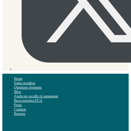
Home
Sobre nosaltres
Qüestions freqüents
Blog
Ajuda per escollir el campament
Beca esportiva EUA
Preus
Contacte
Registre