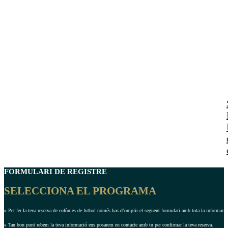
FORMULARI DE REGISTRE
SELECCIONA EL PROGRAMA
»
Per fer la teva reserva de colònies de futbol només has d’omplir el següent formulari amb tota la informació 
»
Tan bon punt rebem la teva informació ens posarem en contacte amb tu per confirmar la teva reserva.