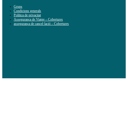
Grups
Condicions generals
Política de privacitat
Assegurança de Viatge – Cobertures
assegurança de cancel·lació – Cobertures