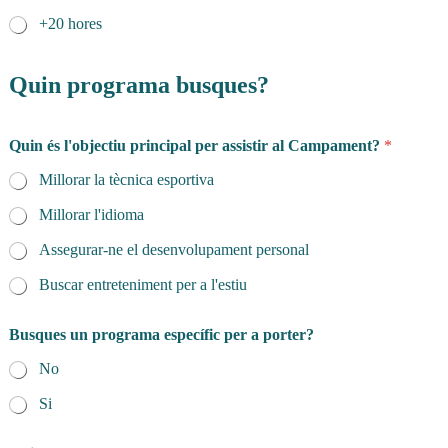
a
+20 hores
d
e
s
Quin programa busques?
a
Quin és l'objectiu principal per assistir al Campament?
*
Millorar la tècnica esportiva
Millorar l'idioma
Assegurar-ne el desenvolupament personal
Buscar entreteniment per a l'estiu
Busques un programa específic per a porter?
No
Si