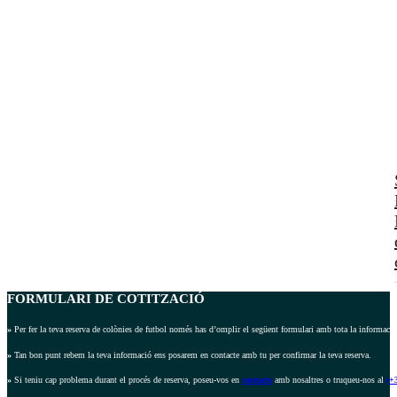
FORMULARI DE COTITZACIÓ
»
Per fer la teva reserva de colònies de futbol només has d’omplir el següent formulari amb tota la informació 
»
Tan bon punt rebem la teva informació ens posarem en contacte amb tu per confirmar la teva reserva.
»
Si teniu cap problema durant el procés de reserva, poseu-vos en
contacte
amb nosaltres o truqueu-nos al
(+