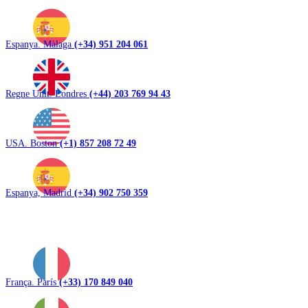
Espanya. Màlaga
(+34) 951 204 061
Regne Unit. Londres
(+44) 203 769 94 43
USA. Boston
(+1) 857 208 72 49
Espanya, Madrid
(+34) 902 750 359
França. París
(+33) 170 849 040