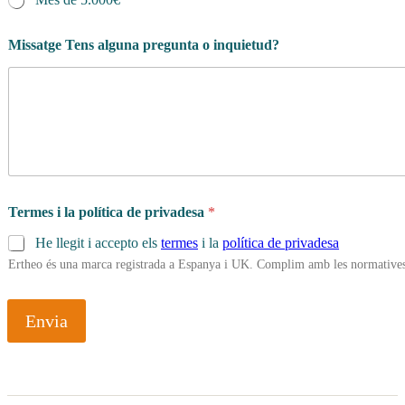
Q
Missatge Tens alguna pregunta o inquietud?
u
a
n
t
e
s
d
e
d
e
Termes i la política de privadesa
*
He llegit i accepto els
termes
i la
política de privadesa
Ertheo és una marca registrada a Espanya i UK. Complim amb les normatives 
Envia