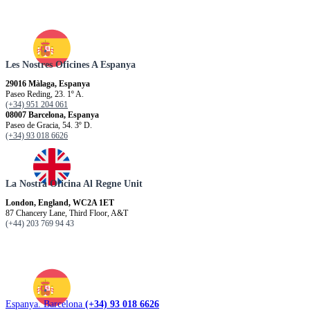
Les Nostres Oficines A Espanya
29016 Màlaga, Espanya
Paseo Reding, 23. 1º A.
(+34) 951 204 061
08007 Barcelona, Espanya
Paseo de Gracia, 54. 3º D.
(+34) 93 018 6626
La Nostra Oficina Al Regne Unit
London, England, WC2A 1ET
87 Chancery Lane, Third Floor, A&T
(+44) 203 769 94 43
Espanya. Barcelona
(+34) 93 018 6626