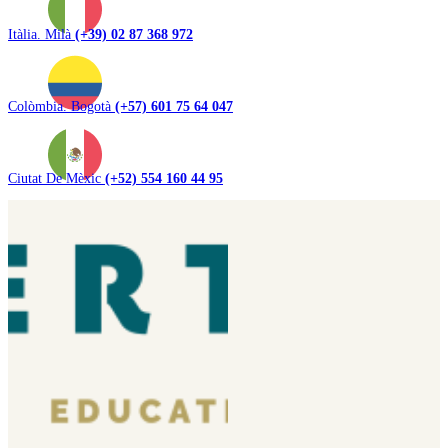
Itàlia. Milà
(+39) 02 87 368 972
Colòmbia. Bogotà
(+57) 601 75 64 047
Ciutat De Mèxic
(+52) 554 160 44 95