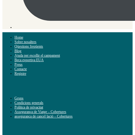
Home
Sobre nosaltres
Qüestions freqüents
Blog
Ajuda per escollir el campament
Beca esportiva EUA
Preus
Contacte
Registre
Grups
Condicions generals
Política de privacitat
Assegurança de Viatge – Cobertures
assegurança de cancel·lació – Cobertures