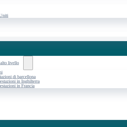
Uniti
alto livello
ni
tazioni di barcellona
estazioni in Inghilterra
restazioni in Francia