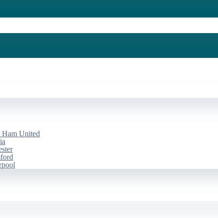
st Ham United
ia
ester
mford
rpool