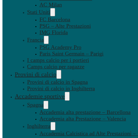
AC Milan
Stati Uniti
FC Barcelona
PSG – Alte Prestazioni
IMG Florida
Francia
PSG Academy Pro
Paris Saint Germain – Parigi
I camps calcio per i portieri
Camps calcio per ragazze
Provini di calcio
Provini di calcio in Spagna
Provini di calcio in Inghilterra
Accademie sportive
Spagna
Accademia alta prestazione – Barcellona
Accademia alta Prestazione – Valencia
Inghilterra
Accademia Calcistica ad Alte Prestazioni 