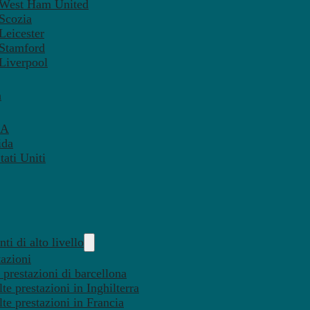
– West Ham United
 Scozia
Leicester
 Stamford
 Liverpool
a
SA
ida
ati Uniti
ti di alto livello
tazioni
 prestazioni di barcellona
te prestazioni in Inghilterra
lte prestazioni in Francia