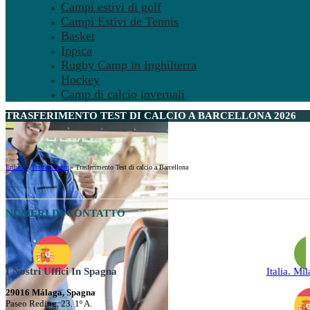
Campi estivi di golf
Campi Estivi de Tennis
Basket
Ippica
Rugby Camp in Inghilterra
Hockey
Camp di calcio invernali
TRASFERIMENTO TEST DI CALCIO A BARCELLONA 2026
Ertheo
»
Trasferimenti
»
Trasferimento Test di calcio a Barcellona
NUMERI DI CONTATTO
I Nostri Uffici In Spagna
Italia. Mi
29016 Málaga, Spagna
Paseo Reding, 23. 1º A.