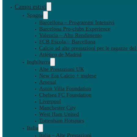
Campi estivi
Spagna
Barcellona – Programmi Intensivi
Barcelona Pro-clubs Experience
Valencia – Alto Rendimento
FCB Escola – Barcellona
Calcio ad alte prestazioni per le ragazze de
Atlético de Madrid
Inghilterra
Alte Prestazioni UK
New Era Calcio + inglese
Arsenal
Aston Villa Foundation
Chelsea FC Foundation
Liverpool
Manchester City
West Ham United
Tottenham Hotspurs
Italia
Italia – Alte Prestazioni