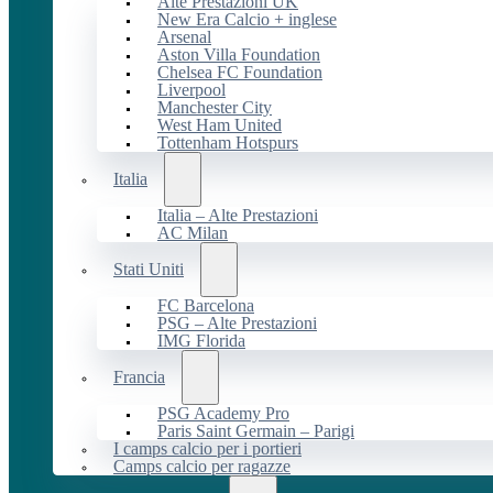
Alte Prestazioni UK
New Era Calcio + inglese
Arsenal
Aston Villa Foundation
Chelsea FC Foundation
Liverpool
Manchester City
West Ham United
Tottenham Hotspurs
Italia
Italia – Alte Prestazioni
AC Milan
Stati Uniti
FC Barcelona
PSG – Alte Prestazioni
IMG Florida
Francia
PSG Academy Pro
Paris Saint Germain – Parigi
I camps calcio per i portieri
Camps calcio per ragazze