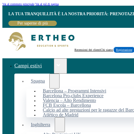
Vai al contenuto principale
Vai al piè di pagina
LA TUA TRANQUILLITÀ È LA NOSTRA PRIORITÀ: PRENOTAZ
Per saperne di più
Recensioni dei clienti
Chi siamo
Registrazione
Campi estivi
Spagna
Barcellona – Programmi Intensivi
Barcelona Pro-clubs Experience
Valencia – Alto Rendimento
FCB Escola – Barcellona
Calcio ad alte prestazioni per le ragazze del Bar
Atlético de Madrid
Inghilterra