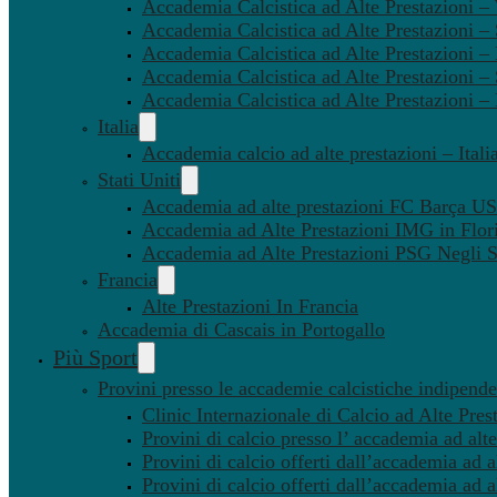
Accademia Calcistica ad Alte Prestazioni 
Accademia Calcistica ad Alte Prestazioni –
Accademia Calcistica ad Alte Prestazioni – 
Accademia Calcistica ad Alte Prestazioni –
Accademia Calcistica ad Alte Prestazioni –
Italia
Accademia calcio ad alte prestazioni – Itali
Stati Uniti
Accademia ad alte prestazioni FC Barça U
Accademia ad Alte Prestazioni IMG in Flor
Accademia ad Alte Prestazioni PSG Negli St
Francia
Alte Prestazioni In Francia
Accademia di Cascais in Portogallo
Più Sport
Provini presso le accademie calcistiche indipenden
Clinic Internazionale di Calcio ad Alte Pres
Provini di calcio presso l’ accademia ad alte
Provini di calcio offerti dall’accademia ad al
Provini di calcio offerti dall’accademia ad a