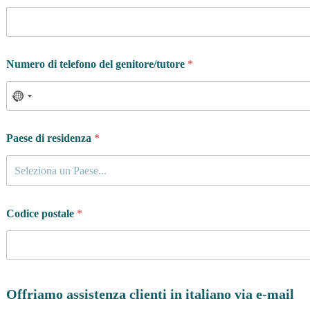
g
r
a
m
m
Numero di telefono del genitore/tutore
*
a
Paese di residenza
*
Seleziona un Paese...
Codice postale
*
Offriamo assistenza clienti in italiano via e-mail