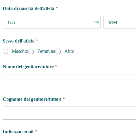
Data di nascita dell'atleta
*
Sesso dell'atleta
*
Maschio
Femmina
Altro
s
Nome del genitore/tutore
*
e
t
t
i
m
a
Cognome del genitore/tutore
*
n
a
?
p
r
o
Indirizzo email
*