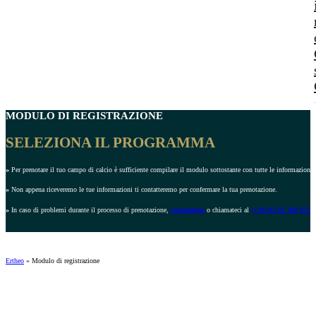
MODULO DI REGISTRAZIONE
SELEZIONA IL PROGRAMMA
»
Per prenotare il tuo campo di calcio è sufficiente compilare il modulo sottostante con tutte le informazioni r
»
Non appena riceveremo le tue informazioni ti contatteremo per confermare la tua prenotazione.
»
In caso di problemi durante il processo di prenotazione,
contattateci
o chiamateci al
(+39) 02 87 368 972
.
Ertheo
»
Modulo di registrazione