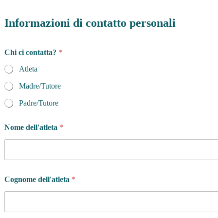
Informazioni di contatto personali
C
Chi ci contatta?
*
o
g
Atleta
n
o
Madre/Tutore
m
e
Padre/Tutore
S
e
Nome dell'atleta
*
s
s
o
Cognome dell'atleta
*