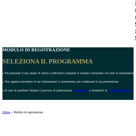
MODULO DI REGISTRAZIONE
SELEZIONA IL PROGRAMMA
»
Per prenotare il tuo campo di calcio è sufficiente compilare il modulo sottostante con tutte le informazioni r
»
Non appena riceveremo le tue informazioni ti contatteremo per confermare la tua prenotazione.
»
In caso di problemi durante il processo di prenotazione,
contattateci
o chiamateci al
(+39) 02 87 368 972
.
Ertheo
»
Modulo di registrazione