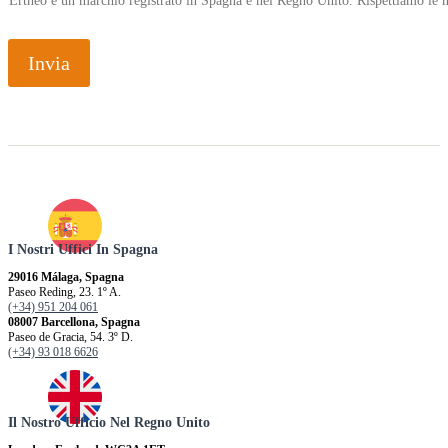
Ertheo è un marchio registrato in Spagna e nel Regno Unito. Rispettiamo le n
o
l
i
v
Invia
e
l
l
o
s
i
I Nostri Uffici In Spagna
29016 Málaga, Spagna
Paseo Reding, 23. 1º A.
(+34) 951 204 061
08007 Barcellona, ​​Spagna
Paseo de Gracia, 54. 3º D.
(+34) 93 018 6626
Il Nostro Ufficio Nel Regno Unito