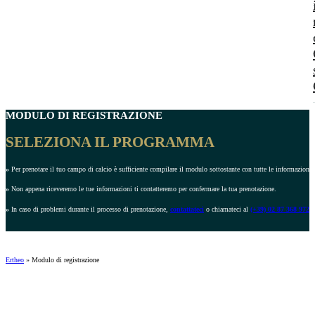
MODULO DI REGISTRAZIONE
SELEZIONA IL PROGRAMMA
»
Per prenotare il tuo campo di calcio è sufficiente compilare il modulo sottostante con tutte le informazioni r
»
Non appena riceveremo le tue informazioni ti contatteremo per confermare la tua prenotazione.
»
In caso di problemi durante il processo di prenotazione,
contattateci
o chiamateci al
(+39) 02 87 368 972
.
Ertheo
»
Modulo di registrazione