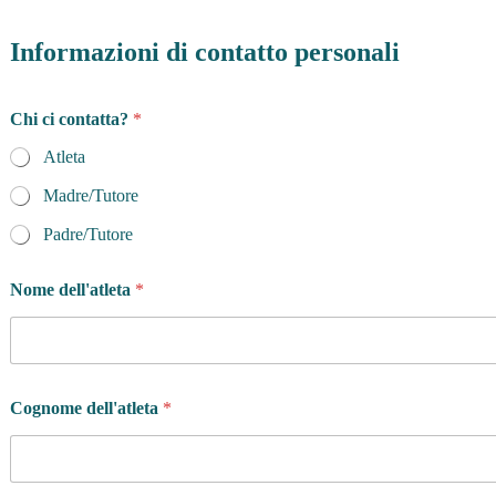
Informazioni di contatto personali
d
Chi ci contatta?
*
e
l
Atleta
*
P
Madre/Tutore
a
e
Padre/Tutore
s
e
Nome dell'atleta
*
Cognome dell'atleta
*