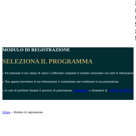
MODULO DI REGISTRAZIONE
SELEZIONA IL PROGRAMMA
»
Per prenotare il tuo campo di calcio è sufficiente compilare il modulo sottostante con tutte le informazioni r
»
Non appena riceveremo le tue informazioni ti contatteremo per confermare la tua prenotazione.
»
In caso di problemi durante il processo di prenotazione,
contattateci
o chiamateci al
(+39) 02 87 368 972
.
Ertheo
»
Modulo di registrazione