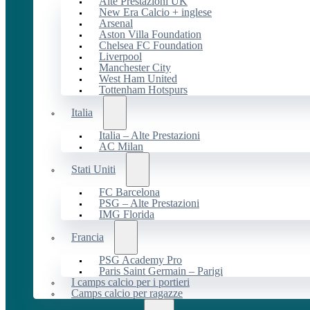
Alte Prestazioni UK
New Era Calcio + inglese
Arsenal
Aston Villa Foundation
Chelsea FC Foundation
Liverpool
Manchester City
West Ham United
Tottenham Hotspurs
Italia
Italia – Alte Prestazioni
AC Milan
Stati Uniti
FC Barcelona
PSG – Alte Prestazioni
IMG Florida
Francia
PSG Academy Pro
Paris Saint Germain – Parigi
I camps calcio per i portieri
Camps calcio per ragazze