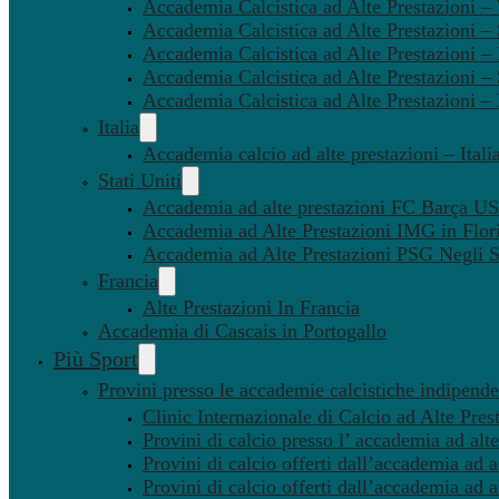
Accademia Calcistica ad Alte Prestazioni 
Accademia Calcistica ad Alte Prestazioni –
Accademia Calcistica ad Alte Prestazioni – 
Accademia Calcistica ad Alte Prestazioni –
Accademia Calcistica ad Alte Prestazioni –
Italia
Accademia calcio ad alte prestazioni – Itali
Stati Uniti
Accademia ad alte prestazioni FC Barça U
Accademia ad Alte Prestazioni IMG in Flor
Accademia ad Alte Prestazioni PSG Negli St
Francia
Alte Prestazioni In Francia
Accademia di Cascais in Portogallo
Più Sport
Provini presso le accademie calcistiche indipenden
Clinic Internazionale di Calcio ad Alte Pres
Provini di calcio presso l’ accademia ad alte
Provini di calcio offerti dall’accademia ad al
Provini di calcio offerti dall’accademia ad a