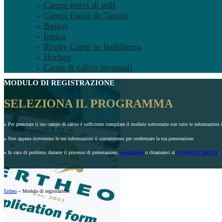
Campi estivi di golf
Campi Estivi de Tennis
Basket
Ippica
Rugby Camp in Inghilterra
Hockey
Camp di calcio invernali
MODULO DI REGISTRAZIONE
SELEZIONA IL PROGRAMMA
»
Per prenotare il tuo campo di calcio è sufficiente compilare il modulo sottostante con tutte le informazioni r
»
Non appena riceveremo le tue informazioni ti contatteremo per confermare la tua prenotazione.
»
In caso di problemi durante il processo di prenotazione,
contattateci
o chiamateci al
(+39) 02 87 368 972
.
Ertheo
»
Modulo di registrazione