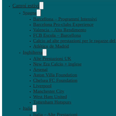
Campi estivi
Spagna
Barcellona – Programmi Intensivi
Barcelona Pro-clubs Experience
Valencia – Alto Rendimento
FCB Escola – Barcellona
Calcio ad alte prestazioni per le ragazze de
Atlético de Madrid
Inghilterra
Alte Prestazioni UK
New Era Calcio + inglese
Arsenal
Aston Villa Foundation
Chelsea FC Foundation
Liverpool
Manchester City
West Ham United
Tottenham Hotspurs
Italia
Italia – Alte Prestazioni