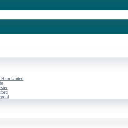
st Ham United
ia
ester
mford
rpool