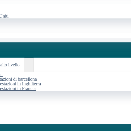
Uniti
alto livello
ni
tazioni di barcellona
estazioni in Inghilterra
restazioni in Francia