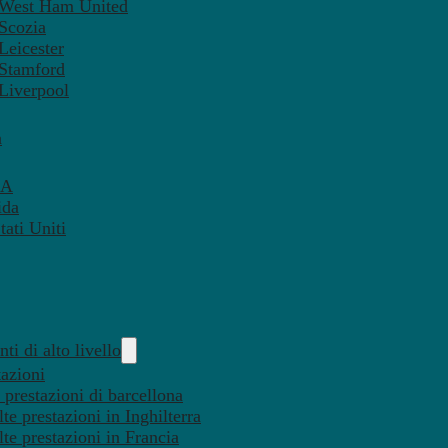
– West Ham United
 Scozia
Leicester
 Stamford
 Liverpool
a
SA
ida
ati Uniti
ti di alto livello
tazioni
 prestazioni di barcellona
te prestazioni in Inghilterra
lte prestazioni in Francia