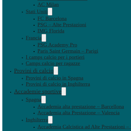
AC Milan
Stati Uniti
FC Barcelona
PSG – Alte Prestazioni
IMG Florida
Francia
PSG Academy Pro
Paris Saint Germain – Parigi
I camps calcio per i portieri
Camps calcio per ragazze
Provini di calcio
Provini di calcio in Spagna
Provini di calcio in Inghilterra
Accademie sportive
Spagna
Accademia alta prestazione – Barcellona
Accademia alta Prestazione – Valencia
Inghilterra
Accademia Calcistica ad Alte Prestazioni 