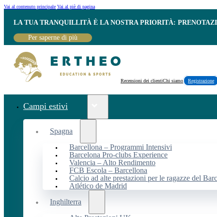
Vai al contenuto principale
Vai al piè di pagina
LA TUA TRANQUILLITÀ È LA NOSTRA PRIORITÀ: PRENOTAZ
Per saperne di più
Recensioni dei clienti
Chi siamo
Registrazione
Campi estivi
Spagna
Barcellona – Programmi Intensivi
Barcelona Pro-clubs Experience
Valencia – Alto Rendimento
FCB Escola – Barcellona
Calcio ad alte prestazioni per le ragazze del Bar
Atlético de Madrid
Inghilterra