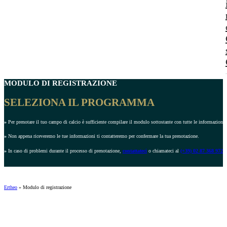
MODULO DI REGISTRAZIONE
SELEZIONA IL PROGRAMMA
»
Per prenotare il tuo campo di calcio è sufficiente compilare il modulo sottostante con tutte le informazioni r
»
Non appena riceveremo le tue informazioni ti contatteremo per confermare la tua prenotazione.
»
In caso di problemi durante il processo di prenotazione,
contattateci
o chiamateci al
(+39) 02 87 368 972
.
Ertheo
»
Modulo di registrazione