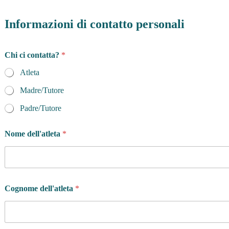
Informazioni di contatto personali
c
Chi ci contatta?
*
o
n
Atleta
t
a
Madre/Tutore
t
t
Padre/Tutore
a
?
Nome dell'atleta
*
d
i
*
Cognome dell'atleta
*