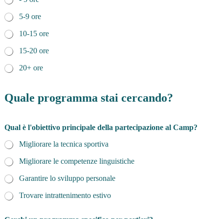
5-9 ore
10-15 ore
15-20 ore
20+ ore
s
e
Quale programma stai cercando?
t
t
i
Qual è l'obiettivo principale della partecipazione al Camp?
m
a
Migliorare la tecnica sportiva
n
a
Migliorare le competenze linguistiche
?
*
Garantire lo sviluppo personale
Trovare intrattenimento estivo