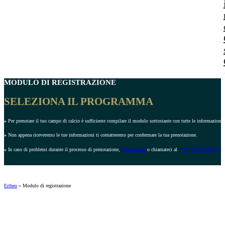
MODULO DI REGISTRAZIONE
SELEZIONA IL PROGRAMMA
»
Per prenotare il tuo campo di calcio è sufficiente compilare il modulo sottostante con tutte le informazioni r
»
Non appena riceveremo le tue informazioni ti contatteremo per confermare la tua prenotazione.
»
In caso di problemi durante il processo di prenotazione,
contattateci
o chiamateci al
(+39) 02 87 368 972
.
Ertheo
»
Modulo di registrazione