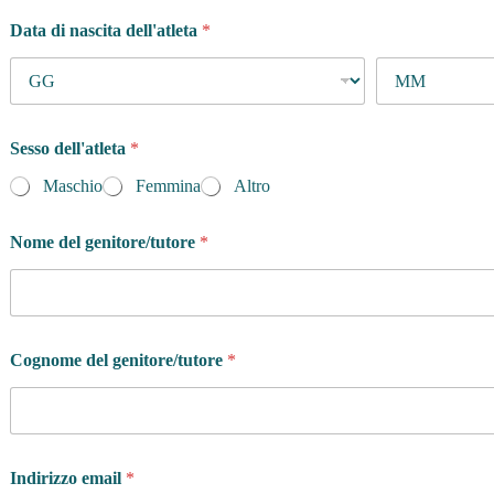
d
Data di nascita dell'atleta
*
e
l
l
'
a
t
Sesso dell'atleta
*
l
e
Maschio
Femmina
Altro
t
a
Nome del genitore/tutore
*
*
Cognome del genitore/tutore
*
Indirizzo email
*