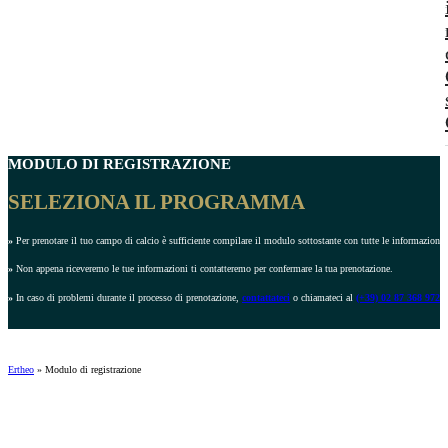
MODULO DI REGISTRAZIONE
SELEZIONA IL PROGRAMMA
»
Per prenotare il tuo campo di calcio è sufficiente compilare il modulo sottostante con tutte le informazioni r
»
Non appena riceveremo le tue informazioni ti contatteremo per confermare la tua prenotazione.
»
In caso di problemi durante il processo di prenotazione,
contattateci
o chiamateci al
(+39) 02 87 368 972
.
Ertheo
»
Modulo di registrazione