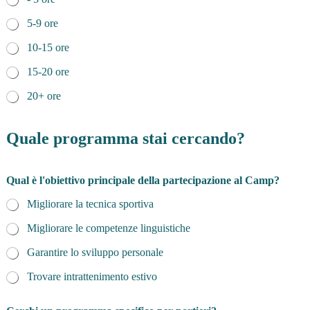
5-9 ore
10-15 ore
15-20 ore
20+ ore
è
d
Quale programma stai cercando?
i
T
e
Qual è l'obiettivo principale della partecipazione al Camp?
r
m
Migliorare la tecnica sportiva
i
n
Migliorare le competenze linguistiche
i
Garantire lo sviluppo personale
Trovare intrattenimento estivo