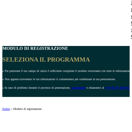
MODULO DI REGISTRAZIONE
SELEZIONA IL PROGRAMMA
»
Per prenotare il tuo campo di calcio è sufficiente compilare il modulo sottostante con tutte le informazioni r
»
Non appena riceveremo le tue informazioni ti contatteremo per confermare la tua prenotazione.
»
In caso di problemi durante il processo di prenotazione,
contattateci
o chiamateci al
(+39) 02 87 368 972
.
Ertheo
»
Modulo di registrazione