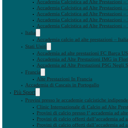
Accademia Calcistica ad Alte Prestazioni 
Accademia Calcistica ad Alte Prestazioni –
Accademia Calcistica ad Alte Prestazioni – 
Accademia Calcistica ad Alte Prestazioni –
Accademia Calcistica ad Alte Prestazioni –
Italia
Accademia calcio ad alte prestazioni – Itali
Stati Uniti
Accademia ad alte prestazioni FC Barça U
Accademia ad Alte Prestazioni IMG in Flor
Accademia ad Alte Prestazioni PSG Negli St
Francia
Alte Prestazioni In Francia
Accademia di Cascais in Portogallo
Più Sport
Provini presso le accademie calcistiche indipenden
Clinic Internazionale di Calcio ad Alte Pres
Provini di calcio presso l’ accademia ad alte
Provini di calcio offerti dall’accademia ad al
Provini di calcio offerti dall’accademia ad a