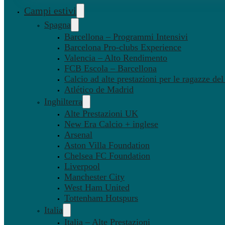
Campi estivi
Spagna
Barcellona – Programmi Intensivi
Barcelona Pro-clubs Experience
Valencia – Alto Rendimento
FCB Escola – Barcellona
Calcio ad alte prestazioni per le ragazze de
Atlético de Madrid
Inghilterra
Alte Prestazioni UK
New Era Calcio + inglese
Arsenal
Aston Villa Foundation
Chelsea FC Foundation
Liverpool
Manchester City
West Ham United
Tottenham Hotspurs
Italia
Italia – Alte Prestazioni