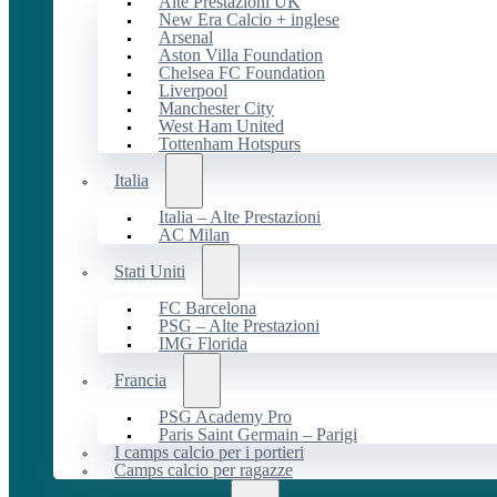
Alte Prestazioni UK
New Era Calcio + inglese
Arsenal
Aston Villa Foundation
Chelsea FC Foundation
Liverpool
Manchester City
West Ham United
Tottenham Hotspurs
Italia
Italia – Alte Prestazioni
AC Milan
Stati Uniti
FC Barcelona
PSG – Alte Prestazioni
IMG Florida
Francia
PSG Academy Pro
Paris Saint Germain – Parigi
I camps calcio per i portieri
Camps calcio per ragazze