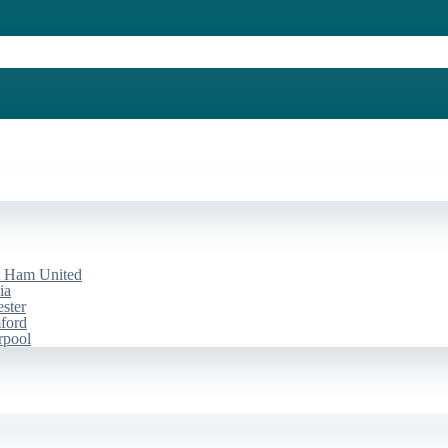
st Ham United
ia
ester
mford
rpool