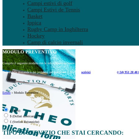
Campi estivi di golf
Campi Estivi de Tennis
Basket
Ippica
Rugby Camp in Inghilterra
Hockey
Camp di calcio invernali
MODULO
PREVENTIVO
Compila il seguente modulo con le informazioni richieste per ricevere un preventivo personalizzato.
Se hai delle domande o dei problemi nel compilare il modulo,
scrivici
o chiama al numero
(+34) 951 20 40 
Ertheo
»
Modulo Preventivo
€ (Euro)
$ (Dollari americani (US))
£ (Sterline Britanniche)
TIPO DI SERVIZIO CHE STAI CERCANDO: