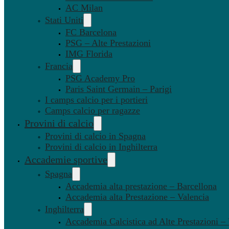
AC Milan
Stati Uniti
FC Barcelona
PSG – Alte Prestazioni
IMG Florida
Francia
PSG Academy Pro
Paris Saint Germain – Parigi
I camps calcio per i portieri
Camps calcio per ragazze
Provini di calcio
Provini di calcio in Spagna
Provini di calcio in Inghilterra
Accademie sportive
Spagna
Accademia alta prestazione – Barcellona
Accademia alta Prestazione – Valencia
Inghilterra
Accademia Calcistica ad Alte Prestazioni 