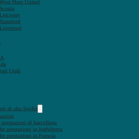
– West Ham United
 Scozia
Leicester
 Stamford
 Liverpool
a
SA
ida
ati Uniti
ti di alto livello
tazioni
 prestazioni di barcellona
te prestazioni in Inghilterra
lte prestazioni in Francia