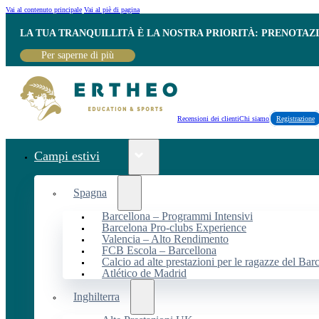
Vai al contenuto principale
Vai al piè di pagina
LA TUA TRANQUILLITÀ È LA NOSTRA PRIORITÀ: PRENOTAZ
Per saperne di più
Recensioni dei clienti
Chi siamo
Registrazione
Campi estivi
Spagna
Barcellona – Programmi Intensivi
Barcelona Pro-clubs Experience
Valencia – Alto Rendimento
FCB Escola – Barcellona
Calcio ad alte prestazioni per le ragazze del Bar
Atlético de Madrid
Inghilterra