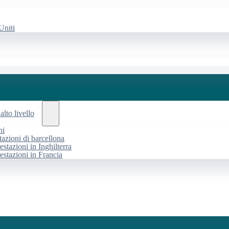
Uniti
alto livello
ni
tazioni di barcellona
estazioni in Inghilterra
restazioni in Francia