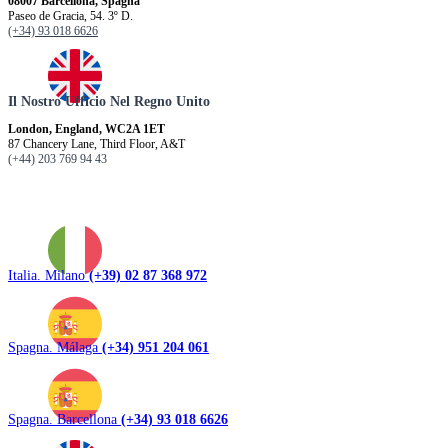
08007 Barcellona, ​​Spagna
Paseo de Gracia, 54. 3º D.
(+34) 93 018 6626
Il Nostro Ufficio Nel Regno Unito
London, England, WC2A 1ET
87 Chancery Lane, Third Floor, A&T
(+44) 203 769 94 43
Italia. Milano
(+39) 02 87 368 972
Spagna. Málaga
(+34) 951 204 061
Spagna. Barcellona
(+34) 93 018 6626