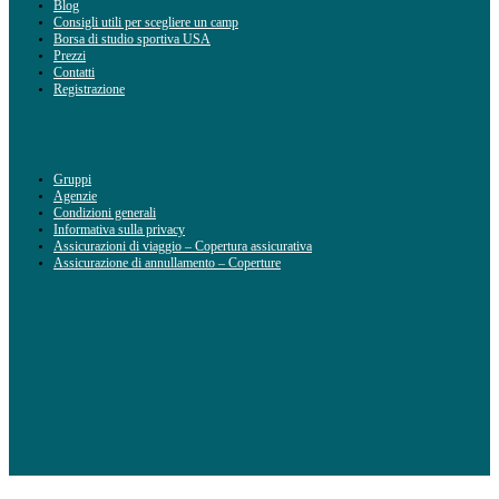
Blog
Consigli utili per scegliere un camp
Borsa di studio sportiva USA
Prezzi
Contatti
Registrazione
Gruppi
Agenzie
Condizioni generali
Informativa sulla privacy
Assicurazioni di viaggio – Copertura assicurativa
Assicurazione di annullamento – Coperture