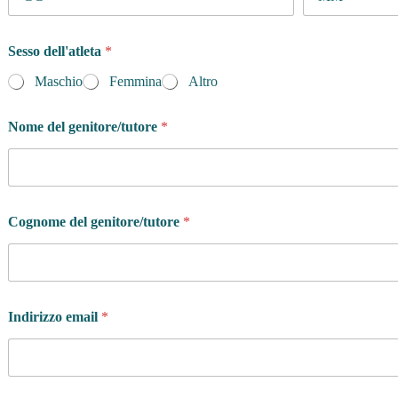
c
e
r
Sesso dell'atleta
*
c
Maschio
Femmina
Altro
a
n
d
Nome del genitore/tutore
*
o
?
Cognome del genitore/tutore
*
Indirizzo email
*