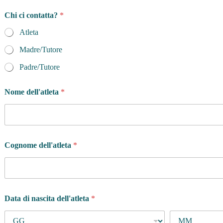
Chi ci contatta?
*
Atleta
Madre/Tutore
Padre/Tutore
Nome dell'atleta
*
p
Cognome dell'atleta
*
r
i
n
c
i
p
Data di nascita dell'atleta
*
a
l
e