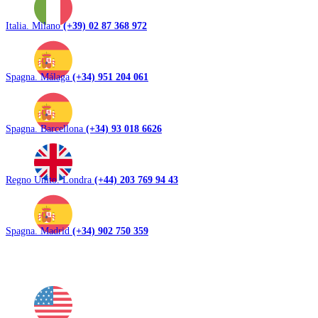
Italia. Milano
(+39) 02 87 368 972
Spagna. Málaga
(+34) 951 204 061
Spagna. Barcellona
(+34) 93 018 6626
Regno Unito. Londra
(+44) 203 769 94 43
Spagna. Madrid
(+34) 902 750 359