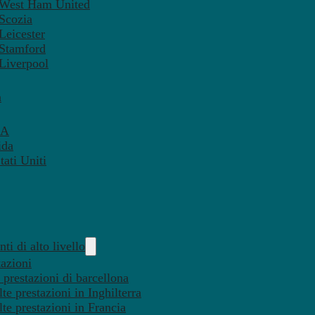
– West Ham United
 Scozia
Leicester
 Stamford
 Liverpool
a
SA
ida
ati Uniti
ti di alto livello
tazioni
 prestazioni di barcellona
te prestazioni in Inghilterra
lte prestazioni in Francia