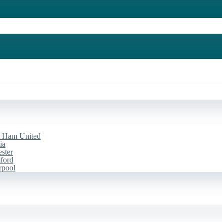
st Ham United
ia
ester
mford
rpool