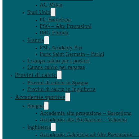
AC Milan
Stati Uniti
FC Barcelona
PSG – Alte Prestazioni
IMG Florida
Francia
PSG Academy Pro
Paris Saint Germain – Parigi
I camps calcio per i portieri
Camps calcio per ragazze
Provini di calcio
Provini di calcio in Spagna
Provini di calcio in Inghilterra
Accademie sportive
Spagna
Accademia alta prestazione – Barcellona
Accademia alta Prestazione – Valencia
Inghilterra
Accademia Calcistica ad Alte Prestazioni 