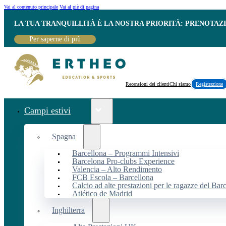
Vai al contenuto principale
Vai al piè di pagina
LA TUA TRANQUILLITÀ È LA NOSTRA PRIORITÀ: PRENOTAZ
Per saperne di più
Recensioni dei clienti
Chi siamo
Registrazione
Campi estivi
Spagna
Barcellona – Programmi Intensivi
Barcelona Pro-clubs Experience
Valencia – Alto Rendimento
FCB Escola – Barcellona
Calcio ad alte prestazioni per le ragazze del Bar
Atlético de Madrid
Inghilterra