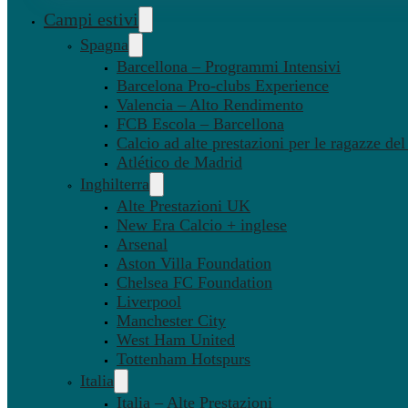
Campi estivi
Spagna
Barcellona – Programmi Intensivi
Barcelona Pro-clubs Experience
Valencia – Alto Rendimento
FCB Escola – Barcellona
Calcio ad alte prestazioni per le ragazze de
Atlético de Madrid
Inghilterra
Alte Prestazioni UK
New Era Calcio + inglese
Arsenal
Aston Villa Foundation
Chelsea FC Foundation
Liverpool
Manchester City
West Ham United
Tottenham Hotspurs
Italia
Italia – Alte Prestazioni