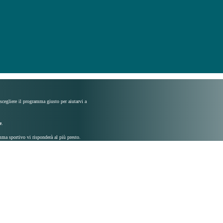
 scegliere il programma giusto per aiutarvi a
e
.
mma sportivo vi risponderà al più presto.