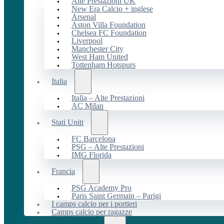
Alte Prestazioni UK
New Era Calcio + inglese
Arsenal
Aston Villa Foundation
Chelsea FC Foundation
Liverpool
Manchester City
West Ham United
Tottenham Hotspurs
Italia
Italia – Alte Prestazioni
AC Milan
Stati Uniti
FC Barcelona
PSG – Alte Prestazioni
IMG Florida
Francia
PSG Academy Pro
Paris Saint Germain – Parigi
I camps calcio per i portieri
Camps calcio per ragazze