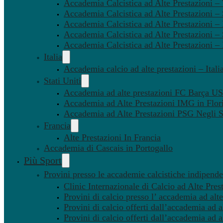
Accademia Calcistica ad Alte Prestazioni 
Accademia Calcistica ad Alte Prestazioni –
Accademia Calcistica ad Alte Prestazioni – 
Accademia Calcistica ad Alte Prestazioni –
Accademia Calcistica ad Alte Prestazioni –
Italia
Accademia calcio ad alte prestazioni – Itali
Stati Uniti
Accademia ad alte prestazioni FC Barça U
Accademia ad Alte Prestazioni IMG in Flor
Accademia ad Alte Prestazioni PSG Negli St
Francia
Alte Prestazioni In Francia
Accademia di Cascais in Portogallo
Più Sport
Provini presso le accademie calcistiche indipenden
Clinic Internazionale di Calcio ad Alte Pres
Provini di calcio presso l’ accademia ad alte
Provini di calcio offerti dall’accademia ad al
Provini di calcio offerti dall’accademia ad a