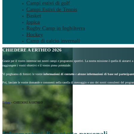
Campi estivi di golf
Campi Estivi de Tennis
Basket
Ippica
Rugby Camp in Inghilterra
Hockey
Camp di calcio invernali
CHIEDERE A ERTHEO 2026
Grazie per il vostro interesse nei nostri campi e programmi sportivi. La nostra missione è quella di aiutarvi a
raggiungere i vostri obiettivi e il vostro pieno potenziale.
Vi preghiamo di fornirci le vostre
informazioni di contatto
e
alcune informazioni di base sul partecipant
Poi, lasciate le vostre domande e commenti nella casella di messaggio e uno dei nostri consulenti del progra
Ertheo
»
CHIEDERE A ERTHEO
Informazioni di contatto personali