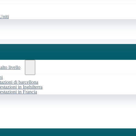
Uniti
alto livello
ni
tazioni di barcellona
estazioni in Inghilterra
restazioni in Francia