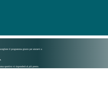
 scegliere il programma giusto per aiutarvi a
e
.
mma sportivo vi risponderà al più presto.