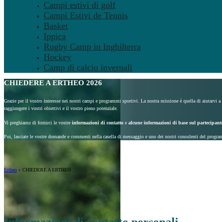
Campi estivi di golf
Campi Estivi de Tennis
Basket
Ippica
Rugby Camp in Inghilterra
Hockey
Camp di calcio invernali
CHIEDERE A ERTHEO 2026
Grazie per il vostro interesse nei nostri campi e programmi sportivi. La nostra missione è quella di aiutarvi a
raggiungere i vostri obiettivi e il vostro pieno potenziale.
Vi preghiamo di fornirci le vostre
informazioni di contatto
e
alcune informazioni di base sul partecipant
Poi, lasciate le vostre domande e commenti nella casella di messaggio e uno dei nostri consulenti del progra
Ertheo
»
CHIEDERE A ERTHEO
Informazioni di contatto personali