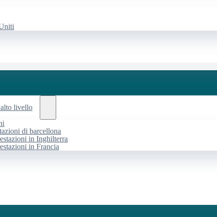
Uniti
alto livello
ni
tazioni di barcellona
estazioni in Inghilterra
restazioni in Francia