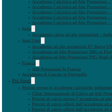
Accademia Calcistica ad Alte Prestazioni 
Accademia Calcistica ad Alte Prestazioni –
Accademia Calcistica ad Alte Prestazioni – 
Accademia Calcistica ad Alte Prestazioni –
Accademia Calcistica ad Alte Prestazioni –
Italia
Accademia calcio ad alte prestazioni – Itali
Stati Uniti
Accademia ad alte prestazioni FC Barça U
Accademia ad Alte Prestazioni IMG in Flor
Accademia ad Alte Prestazioni PSG Negli St
Francia
Alte Prestazioni In Francia
Accademia di Cascais in Portogallo
Più Sport
Provini presso le accademie calcistiche indipenden
Clinic Internazionale di Calcio ad Alte Pres
Provini di calcio presso l’ accademia ad alte
Provini di calcio offerti dall’accademia ad al
Provini di calcio offerti dall’accademia ad a