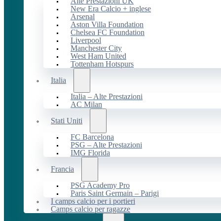
Alte Prestazioni UK
New Era Calcio + inglese
Arsenal
Aston Villa Foundation
Chelsea FC Foundation
Liverpool
Manchester City
West Ham United
Tottenham Hotspurs
Italia
Italia – Alte Prestazioni
AC Milan
Stati Uniti
FC Barcelona
PSG – Alte Prestazioni
IMG Florida
Francia
PSG Academy Pro
Paris Saint Germain – Parigi
I camps calcio per i portieri
Camps calcio per ragazze