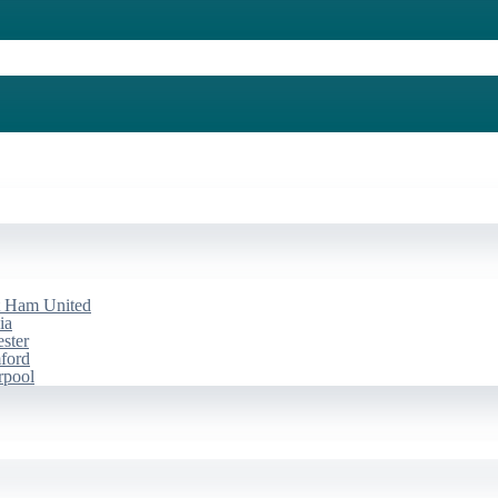
st Ham United
ia
ester
mford
rpool