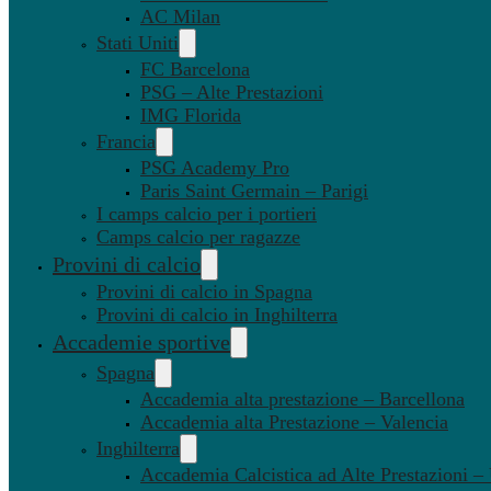
AC Milan
Stati Uniti
FC Barcelona
PSG – Alte Prestazioni
IMG Florida
Francia
PSG Academy Pro
Paris Saint Germain – Parigi
I camps calcio per i portieri
Camps calcio per ragazze
Provini di calcio
Provini di calcio in Spagna
Provini di calcio in Inghilterra
Accademie sportive
Spagna
Accademia alta prestazione – Barcellona
Accademia alta Prestazione – Valencia
Inghilterra
Accademia Calcistica ad Alte Prestazioni 