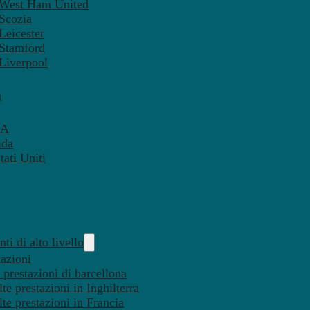
– West Ham United
 Scozia
Leicester
 Stamford
 Liverpool
a
SA
ida
ati Uniti
ti di alto livello
tazioni
 prestazioni di barcellona
te prestazioni in Inghilterra
lte prestazioni in Francia