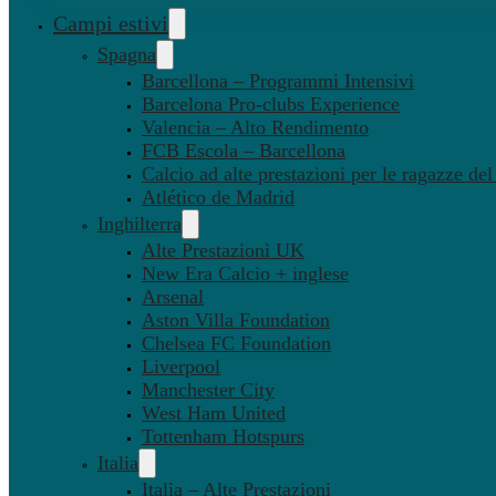
Campi estivi
Spagna
Barcellona – Programmi Intensivi
Barcelona Pro-clubs Experience
Valencia – Alto Rendimento
FCB Escola – Barcellona
Calcio ad alte prestazioni per le ragazze de
Atlético de Madrid
Inghilterra
Alte Prestazioni UK
New Era Calcio + inglese
Arsenal
Aston Villa Foundation
Chelsea FC Foundation
Liverpool
Manchester City
West Ham United
Tottenham Hotspurs
Italia
Italia – Alte Prestazioni