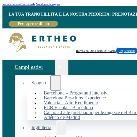
Vai al contenuto principale
Vai al piè di pagina
LA TUA TRANQUILLITÀ È LA NOSTRA PRIORITÀ: PRENOTAZ
Per saperne di più
Recensioni dei clienti
Chi siamo
Registrazione
Campi estivi
Spagna
Barcellona – Programmi Intensivi
Barcelona Pro-clubs Experience
Valencia – Alto Rendimento
FCB Escola – Barcellona
Calcio ad alte prestazioni per le ragazze del Bar
Atlético de Madrid
Inghilterra