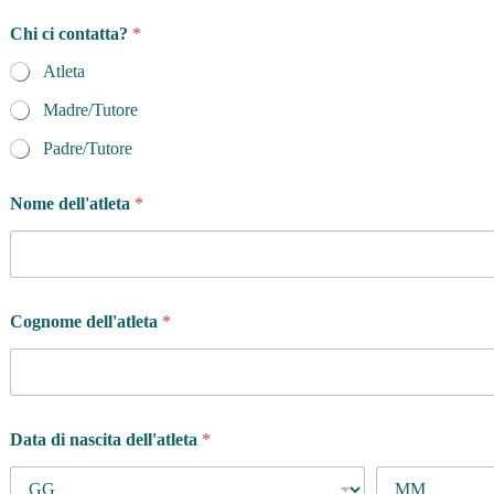
d
Chi ci contatta?
*
e
l
Atleta
l
'
Madre/Tutore
a
t
Padre/Tutore
l
e
Nome dell'atleta
*
t
a
n
e
l
s
Cognome dell'atleta
*
t
a
i
Data di nascita dell'atleta
*