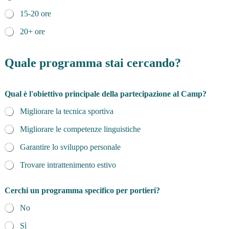
P
r
15-20 ore
i
20+ ore
v
a
c
Quale programma stai cercando?
y
*
Qual è l'obiettivo principale della partecipazione al Camp?
Migliorare la tecnica sportiva
Migliorare le competenze linguistiche
Garantire lo sviluppo personale
Trovare intrattenimento estivo
Cerchi un programma specifico per portieri?
No
Sì