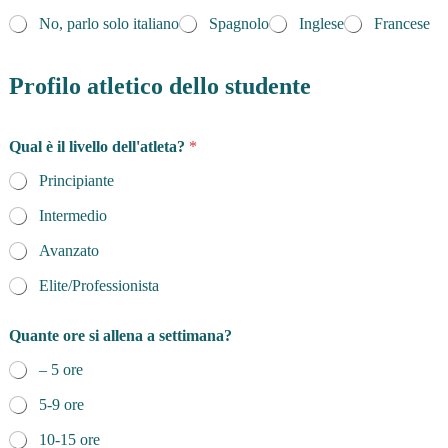
No, parlo solo italiano
Spagnolo
Inglese
Francese
Profilo atletico dello studente
Qual è il livello dell'atleta?
*
Principiante
Intermedio
Avanzato
Elite/Professionista
l
Quante ore si allena a settimana?
i
v
– 5 ore
e
l
5-9 ore
l
o
10-15 ore