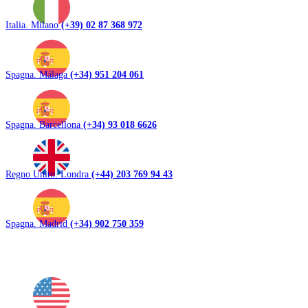
Italia. Milano
(+39) 02 87 368 972
Spagna. Málaga
(+34) 951 204 061
Spagna. Barcellona
(+34) 93 018 6626
Regno Unito. Londra
(+44) 203 769 94 43
Spagna. Madrid
(+34) 902 750 359