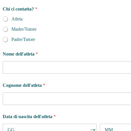
i
Chi ci contatta?
*
n
v
Atleta
e
s
Madre/Tutore
t
i
Padre/Tutore
r
e
Nome dell'atleta
*
p
o
r
t
i
e
Cognome dell'atleta
*
r
i
?
a
Data di nascita dell'atleta
*