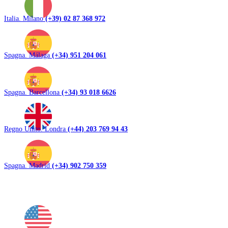
Italia. Milano
(+39) 02 87 368 972
Spagna. Málaga
(+34) 951 204 061
Spagna. Barcellona
(+34) 93 018 6626
Regno Unito. Londra
(+44) 203 769 94 43
Spagna. Madrid
(+34) 902 750 359