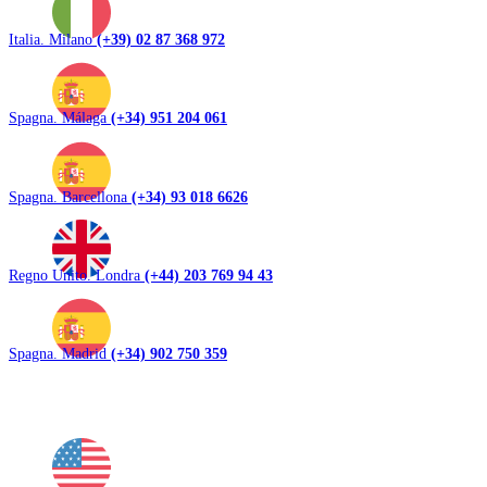
Italia. Milano
(+39) 02 87 368 972
Spagna. Málaga
(+34) 951 204 061
Spagna. Barcellona
(+34) 93 018 6626
Regno Unito. Londra
(+44) 203 769 94 43
Spagna. Madrid
(+34) 902 750 359