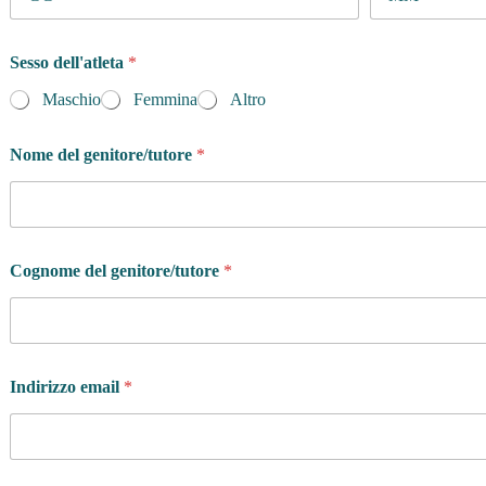
Sesso dell'atleta
*
Maschio
Femmina
Altro
Nome del genitore/tutore
*
*
Cognome del genitore/tutore
*
Q
u
a
n
t
e
Indirizzo email
*
o