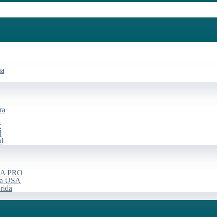
na
ra
r
d
ol
USA PRO
rça USA
rida