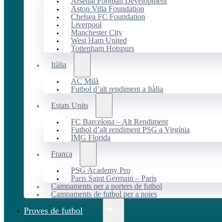
Arsenal Football Development
Aston Villa Foundation
Chelsea FC Foundation
Liverpool
Manchester City
West Ham United
Tottenham Hotspurs
Itàlia
AC Milà
Futbol d’alt rendiment a Itàlia
Estats Units
FC Barcelona – Alt Rendiment
Futbol d’alt rendiment PSG a Virgínia
IMG Florida
França
PSG Academy Pro
Paris Saint Germain – Paris
Campaments per a porters de futbol
Campaments de futbol per a noies
Proves de futbol