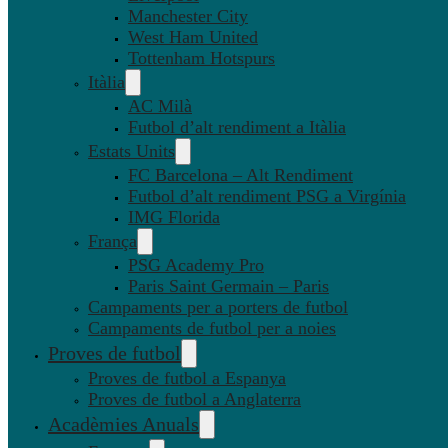
Manchester City
West Ham United
Tottenham Hotspurs
Itàlia
AC Milà
Futbol d’alt rendiment a Itàlia
Estats Units
FC Barcelona – Alt Rendiment
Futbol d’alt rendiment PSG a Virgínia
IMG Florida
França
PSG Academy Pro
Paris Saint Germain – Paris
Campaments per a porters de futbol
Campaments de futbol per a noies
Proves de futbol
Proves de futbol a Espanya
Proves de futbol a Anglaterra
Acadèmies Anuals