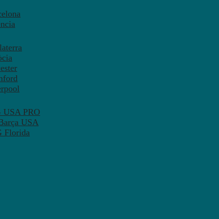
celona
ncia
aterra
òcia
ester
mford
erpool
SG USA PRO
 Barça USA
 Florida