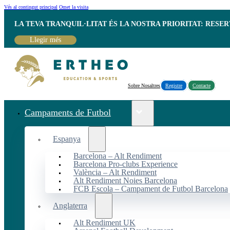
Vés al contingut principal
Omet la visita
LA TEVA TRANQUIL·LITAT ÉS LA NOSTRA PRIORITAT: RESE
Llegir més
Sobre Nosaltres
Registre
Contacte
Campaments de Futbol
Espanya
Barcelona – Alt Rendiment
Barcelona Pro-clubs Experience
València – Alt Rendiment
Alt Rendiment Noies Barcelona
FCB Escola – Campament de Futbol Barcelona
Anglaterra
Alt Rendiment UK