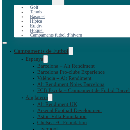
Golf
Tennis
Bàsquet
Hípica
Rugby
Hoquei
Campaments futbol d’hivern
Campaments de Futbol
Espanya
Barcelona – Alt Rendiment
Barcelona Pro-clubs Experience
València – Alt Rendiment
Alt Rendiment Noies Barcelona
FCB Escola – Campament de Futbol Barce
Anglaterra
Alt Rendiment UK
Arsenal Football Development
Aston Villa Foundation
Chelsea FC Foundation
Liverpool