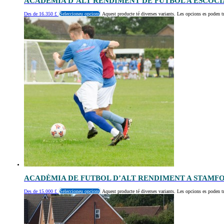
ACADÈMIA D’ALT RENDIMENT DE FUTBOL A ESCÒCI
Des de
16.350
£
Seleccioneu opcions
Aquest producte té diverses variants. Les opcions es poden tr
ACADÈMIA DE FUTBOL D’ALT RENDIMENT A STAMF
Des de
15.000
£
Seleccioneu opcions
Aquest producte té diverses variants. Les opcions es poden tr