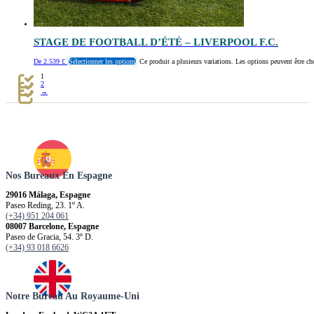
STAGE DE FOOTBALL D’ÉTÉ – LIVERPOOL F.C.
De
2.539
£
Sélectionner les options
Ce produit a plusieurs variations. Les options peuvent être ch
1
2
→
Nos Bureaux En Espagne
29016 Málaga, Espagne
Paseo Reding, 23. 1º A.
(+34) 951 204 061
08007 Barcelone, Espagne
Paseo de Gracia, 54. 3º D.
(+34) 93 018 6626
Notre Bureau Au Royaume-Uni