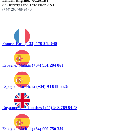
London, England, WC2A 1ET
87 Chancery Lane, Third Floor, A&T
(+44) 203 769 94 43
France. Paris
(+33) 170 849 040
Espagne. Málaga
(+34) 951 204 061
Espagne. Barcelona
(+34) 93 018 6626
Royaume-Uni. Londres
(+44) 203 769 94 43
Espagne. Madrid
(+34) 902 750 359