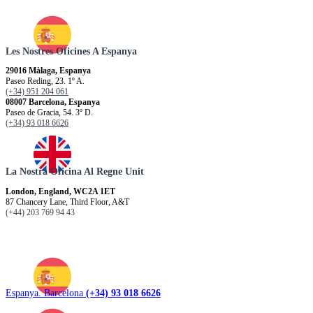
Les Nostres Oficines A Espanya
29016 Màlaga, Espanya
Paseo Reding, 23. 1º A.
(+34) 951 204 061
08007 Barcelona, Espanya
Paseo de Gracia, 54. 3º D.
(+34) 93 018 6626
La Nostra Oficina Al Regne Unit
London, England, WC2A 1ET
87 Chancery Lane, Third Floor, A&T
(+44) 203 769 94 43
Espanya. Barcelona
(+34) 93 018 6626