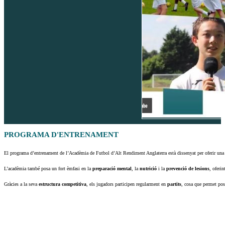
PROGRAMA D'ENTRENAMENT
El programa d’entrenament de l’Acadèmia de Futbol d’Alt Rendiment Anglaterra està dissenyat per oferir un
L’acadèmia també posa un fort èmfasi en la
preparació mental
, la
nutrició
i la
prevenció de lesions
, oferi
Gràcies a la seva
estructura competitiva
, els jugadors participen regularment en
partits
, cosa que permet pos