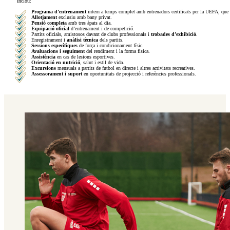
Inclou:
Programa d’entrenament
intern a temps complet amb entrenadors certificats per la UEFA, que i
Allotjament
exclusiu amb bany privat.
Pensió completa
amb tres àpats al dia.
Equipació oficial
d’entrenament i de competició.
Partits oficials, amistosos davant de clubs professionals i
trobades d’exhibició
.
Enregistrament i
anàlisi tècnica
dels partits.
Sessions específiques
de força i condicionament físic.
Avaluacions i seguiment
del rendiment i la forma física.
Assistència
en cas de lesions esportives.
Orientació en nutrició
, salut i estil de vida.
Excursions
mensuals a partits de futbol en directe i altres activitats recreatives.
Assessorament i suport
en oportunitats de projecció i referències professionals.