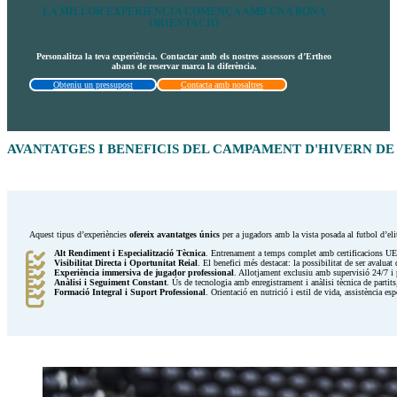
LA MILLOR EXPERIÈNCIA COMENÇA AMB UNA BONA
ORIENTACIÓ
Personalitza la teva experiència. Contactar amb els nostres assessors d’Ertheo
abans de reservar marca la diferència.
Obteniu un pressupost
Contacta amb nosaltres
AVANTATGES I BENEFICIS DEL CAMPAMENT D'HIVERN D
Aquest tipus d’experiències
ofereix avantatges únics
per a jugadors amb la vista posada al futbol d’elit
Alt Rendiment i Especialització Tècnica
. Entrenament a temps complet amb certificacions UEFA
Visibilitat Directa i Oportunitat Reial
. El benefici més destacat: la possibilitat de ser avaluat 
Experiència immersiva de jugador professional
. Allotjament exclusiu amb supervisió 24/7 i 
Anàlisi i Seguiment Constant
. Ús de tecnologia amb enregistrament i anàlisi tècnica de partit
Formació Integral i Suport Professional
. Orientació en nutrició i estil de vida, assistència es