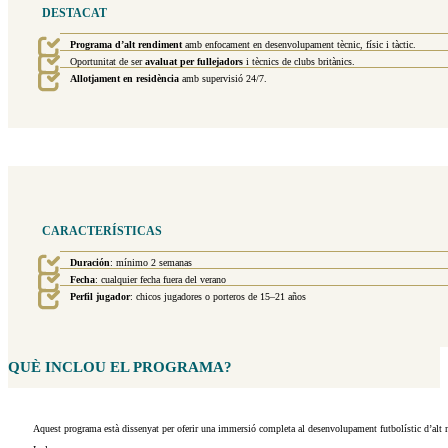
DESTACAT
Programa d’alt rendiment
amb enfocament en desenvolupament tècnic, físic i tàctic.
Oportunitat de ser
avaluat per fullejadors
i tècnics de clubs britànics.
Allotjament en residència
amb supervisió 24/7.
CARACTERÍSTICAS
Duración
: mínimo 2 semanas
Fecha
: cualquier fecha fuera del verano
Perfil jugador
: chicos jugadores o porteros de 15–21 años
QUÈ INCLOU EL PROGRAMA?
Aquest programa està dissenyat per oferir una immersió completa al desenvolupament futbolístic d’alt ni