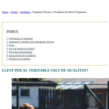
Ertheo
»
Futbol
»
Anglaterra
»
Programa d’hivern a l’Acadèmia de futbol d’Anglaterra
ÍNDEX
1
Què inclou el programa?
2
Avantatges i beneficis del campament d'hivern
3
Preus
4
Per què confiar en Ertheo?
5
Programa d'entrenament
6
Instal·lacions de l'acadèmia
7
Història de l'acadèmia
LLEST PER AL VERITABLE SALT DE QUALITAT?