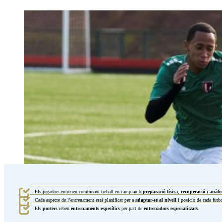
Els jugadors entrenen combinant treball en camp amb
preparació física
,
recuperació
i
anàli
Cada aspecte de l’entrenament està planificat per a
adaptar-se al nivell
i posició de cada futb
Els
porters
reben
entrenaments específics
per part de
entrenadors especialitzats
.