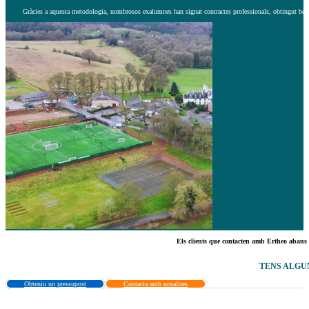
Gràcies a aquesta metodologia, nombrosos exalumnes han signat contractes professionals, obtingut beques
Els clients que contacten amb Ertheo abans 
TENS ALGU
Obteniu un pressupost
Contacta amb nosaltres