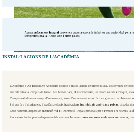
Aquest
enfocament integral
converteix aquesta escola de futbol en una opció ideal per a 
semiprofessional al Regne Unit i altres països.
INSTAL·LACIONS DE L'ACADÈMIA
L’Acadèmia d’Alt Rendiment Anglaterra disposa d’instal·lacions de primer nivell, dissenyades per oferi
Tot està situat al campus de Grace Dieu Manor Park, al Leicestershire, un entorn natural i tranquil, idea
Compta amb diversos camps d’entrenament, àrees d’entrenament específic i un gimnàs completament e
Pel que fa a l’allotjament, l’acadèmia ofereix
habitacions individuals amb bany privat
, situades di
Cada habitació disposa de
connexió Wi-Fi
, calefacció i espais personals per a l’estudi i el descans, ai
L’acadèmia també posa a disposició dels alumnes les seves
zones comunes amb àrees recreatives
, com