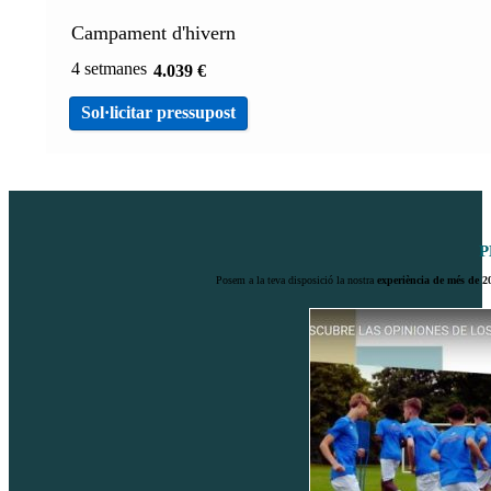
Campament d'hivern
4 setmanes
4.039
€
Sol·licitar pressupost
P
Posem a la teva disposició la nostra
experiència de més de 2