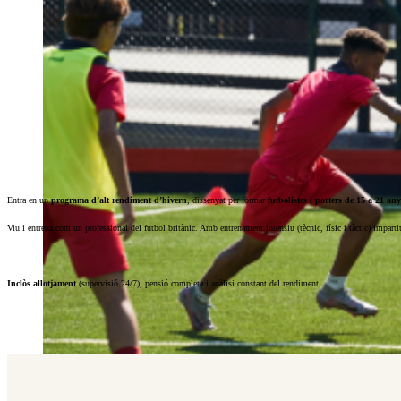
Entra en un
programa d’alt rendiment d’hivern
, dissenyat per formar
futbolistes i porters de 15 a 21 any
Viu i entrena com un professional del futbol britànic. Amb entrenament intensiu (tècnic, físic i tàctic) impart
Inclòs allotjament
(supervisió 24/7), pensió completa i anàlisi constant del rendiment.