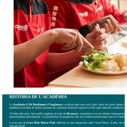
HISTÒRIA DE L'ACADÈMIA
La
Acadèmia d’Alt Rendiment d’Anglaterra
va néixer amb una visió clara: oferir als joves talents 
acadèmies privades de futbol pioneres en combinar formació esportiva d’elit amb educació acadèmica d’a
Al llarg dels anys, han acollit jugadors de més de
80 països
, convertint-se en un referent internaciona
assessorament personalitzat i la possibilitat de progressar tant en el futbol professional com en l’àmbit u
La seva seu al
Grace Dieu Manor Park
reflecteix el seu compromís amb l’excel·lència. A més, els entr
més alt nivell.