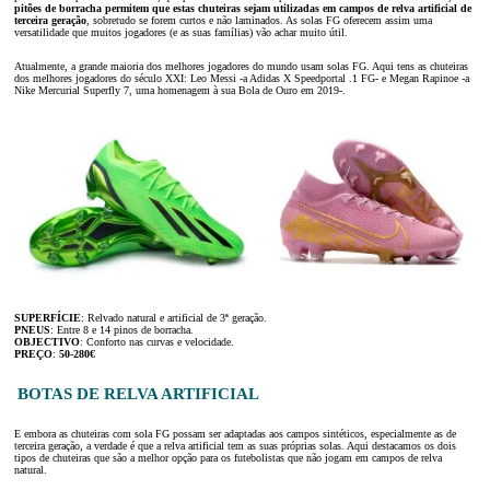
pitões de borracha permitem que estas chuteiras sejam utilizadas em campos de relva artificial de
terceira geração
, sobretudo se forem curtos e não laminados. As solas FG oferecem assim uma
versatilidade que muitos jogadores (e as suas famílias) vão achar muito útil.
Atualmente, a grande maioria dos melhores jogadores do mundo usam solas FG. Aqui tens as chuteiras
dos melhores jogadores do século XXI: Leo Messi -a Adidas X Speedportal .1 FG- e Megan Rapinoe -a
Nike Mercurial Superfly 7, uma homenagem à sua Bola de Ouro em 2019-.
SUPERFÍCIE
: Relvado natural e artificial de 3ª geração.
PNEUS
: Entre 8 e 14 pinos de borracha.
OBJECTIVO
: Conforto nas curvas e velocidade.
PREÇO
:
50-280€
BOTAS DE RELVA ARTIFICIAL
E embora as chuteiras com sola FG possam ser adaptadas aos campos sintéticos, especialmente as de
terceira geração, a verdade é que a relva artificial tem as suas próprias solas. Aqui destacamos os dois
tipos de chuteiras que são a melhor opção para os futebolistas que não jogam em campos de relva
natural.