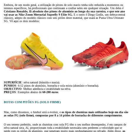
Embora, de um modo geral, a utilização de pitons de solo macio tenha sido reduzida a momentos ou
terrenos específicos, há profissionais que continuam a confiar neles em qualquer situação. Um deles é
Cristiano Ronaldo, fã absoluto dos pitons de alumínio ao longo da sua carreira, e que este ano
vai usar as Nike Zoom Mercurial Superfly 9 Elite SG.
E o outro é Diego Godín, um defesa-central
clássico, adepto do modelo clássico com seis pitões deste material, que usará as Puma Ultra Ultimate
SG. Vê aqui os dois modelos:
SUPERFÍCIE
: relva natural (húmida e macia).
PUNHOS
: 6-12 pinos de alumínio, borracha e sola mista (alumínio e borracha).
OBJECTIVO
: Melhor aderência e estabilidade na relva.
PREÇOS
: Exemplos abaixo de
60-280 euros
BOTAS COM PITÕES FG (SOLO FIRME)
Mas, como dissemos, o futebol está a evoluir, e
os tipos de chuteiras mais utilizados hoje em dia são
as solas FG (solo firme), compostas por 8 a 14 pitões de borracha de diferentes comprimentos
.
O seu terreno preferido, onde as chuteiras com sola FG têm o seu melhor desempenho, é em campos de
relva natural seca. Aí, proporcionam toda a estabilidade necessária sem perderem a velocidade que se
perde com os pitões de alumínio, que penetram muito mais profundamente no relvado. Além disso,
os