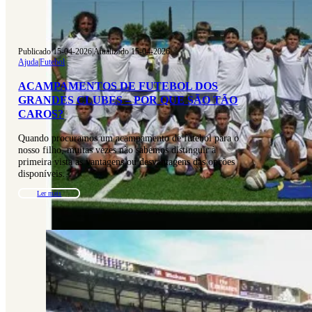
Publicado 15-04-2026
|
Atualizado 15-04-2026
Ajuda
|
Futebol
ACAMPAMENTOS DE FUTEBOL DOS
GRANDES CLUBES – POR QUE SÃO TÃO
CAROS?
Quando procuramos um acampamento de futebol para o
nosso filho, muitas vezes não sabemos distinguir à
primeira vista as vantagens ou desvantagens das opções
disponíveis…
Ler mais