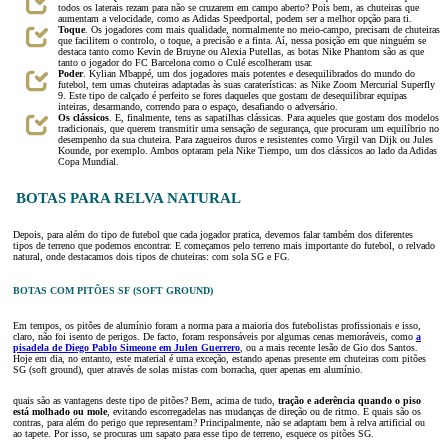
todos os laterais rezam para não se cruzarem em campo aberto? Pois bem, as chuteiras que
aumentam a velocidade, como as Adidas Speedportal, podem ser a melhor opção para ti.
Toque
. Os jogadores com mais qualidade, normalmente no meio-campo, precisam de chuteiras
que facilitem o controlo, o toque, a precisão e a finta. Aí, nessa posição em que ninguém se
destaca tanto como Kevin de Bruyne ou Alexia Putellas, as botas Nike Phantom são as que
tanto o jogador do FC Barcelona como o Culé escolheram usar.
Poder
. Kylian Mbappé, um dos jogadores mais potentes e desequilibrados do mundo do
futebol, tem umas chuteiras adaptadas às suas caraterísticas: as Nike Zoom Mercurial Superfly
9. Este tipo de calçado é perfeito se fores daqueles que gostam de desequilibrar equipas
inteiras, desarmando, correndo para o espaço, desafiando o adversário.
Os clássicos
. E, finalmente, tens as sapatilhas clássicas. Para aqueles que gostam dos modelos
tradicionais, que querem transmitir uma sensação de segurança, que procuram um equilíbrio no
desempenho da sua chuteira. Para zagueiros duros e resistentes como Virgil van Dijk ou Jules
Kounde, por exemplo. Ambos optaram pela Nike Tiempo, um dos clássicos ao lado da Adidas
Copa Mundial.
BOTAS PARA RELVA NATURAL
Depois, para além do tipo de futebol que cada jogador pratica, devemos falar também dos diferentes
tipos de terreno que podemos encontrar. E começamos pelo terreno mais importante do futebol, o relvado
natural, onde destacamos dois tipos de chuteiras: com sola SG e FG.
BOTAS COM PITÕES SF (SOFT GROUND)
Em tempos, os pitões de alumínio foram a norma para a maioria dos futebolistas profissionais e isso,
claro, não foi isento de perigos. De facto, foram responsáveis por algumas cenas memoráveis, como
a
pisadela de Diego Pablo Simeone em Julen Guerrero
, ou a mais recente lesão de Gio dos Santos.
Hoje em dia, no entanto, este material é uma exceção, estando apenas presente em chuteiras com pitões
SG (soft ground), quer através de solas mistas com borracha, quer apenas em alumínio.
quais são as vantagens deste tipo de pitões? Bem, acima de tudo,
tração e aderência quando o piso
está molhado ou mole
, evitando escorregadelas nas mudanças de direção ou de ritmo. E quais são os
contras, para além do perigo que representam? Principalmente, não se adaptam bem à relva artificial ou
ao tapete. Por isso, se procuras um sapato para esse tipo de terreno, esquece os pitões SG.