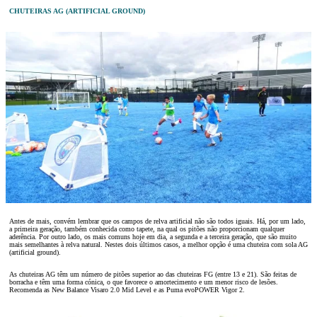
CHUTEIRAS AG (ARTIFICIAL GROUND)
Antes de mais, convém lembrar que os campos de relva artificial não são todos iguais. Há, por um lado,
a primeira geração, também conhecida como tapete, na qual os pitões não proporcionam qualquer
aderência. Por outro lado, os mais comuns hoje em dia, a segunda e a terceira geração, que são muito
mais semelhantes à relva natural. Nestes dois últimos casos, a melhor opção é uma chuteira com sola AG
(artificial ground).
As chuteiras AG têm um número de pitões superior ao das chuteiras FG (entre 13 e 21). São feitas de
borracha e têm uma forma cónica, o que favorece o amortecimento e um menor risco de lesões.
Recomenda as New Balance Visaro 2.0 Mid Level e as Puma evoPOWER Vigor 2.