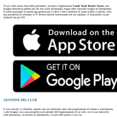
Un po’ sulla stessa linea della precedente, troviamo l’applicazione
Coach Tactic Board: Soccer
, una
lavagna elettronica perfetta per chi non vuole allontanarsi troppo dalle classiche lavagne da allenamento.
Il valore principale di questa app gratuita per il calcio è che ti permette di creare schemi e tattiche, oltre
alla possibilità di utilizzare le 47 diverse tattiche memorizzate nel suo database. È disponibile sia per
Android che per iOS.
GESTIONE DEL CLUB
E cosa succede, ti chiederai, quando non sei interessato tanto alla progettazione di schemi o esercitazioni,
o alle lavagne, ma a una prospettiva più globale dell’organizzazione di un club, con le sue statistiche
sulle prestazioni, le sessioni di allenamento, le note delle partite e così via.