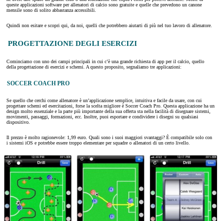
queste applicazioni software per allenatori di calcio sono gratuite e quelle che prevedono un canone
mensile sono di solito abbastanza accessibili.
Quindi non esitare e scopri qui, da noi, quelli che potrebbero aiutarti di più nel tuo lavoro di allenatore.
PROGETTAZIONE DEGLI ESERCIZI
Cominciamo con uno dei campi principali in cui c’è una grande richiesta di app per il calcio, quello
della progettazione di esercizi e schemi. A questo proposito, segnaliamo tre applicazioni:
SOCCER COACH PRO
Se quello che cerchi come allenatore è un’applicazione semplice, intuitiva e facile da usare, con cui
progettare schemi ed esercitazioni, forse la scelta migliore è Soccer Coach Pro. Questa applicazione ha un
design molto essenziale e la parte più importante della sua offerta sta nella facilità di disegnare sistemi,
movimenti, passaggi, formazioni, ecc. Inoltre, puoi esportare e condividere i disegni su qualsiasi
dispositivo.
Il prezzo è molto ragionevole: 1,99 euro. Quali sono i suoi maggiori svantaggi? È compatibile solo con
i sistemi iOS e potrebbe essere troppo elementare per squadre o allenatori di un certo livello.