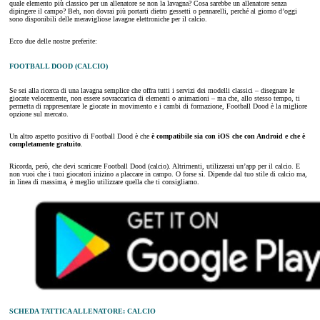
quale elemento più classico per un allenatore se non la lavagna? Cosa sarebbe un allenatore senza
dipingere il campo? Beh, non dovrai più portarti dietro gessetti o pennarelli, perché al giorno d’oggi
sono disponibili delle meravigliose lavagne elettroniche per il calcio.
Ecco due delle nostre preferite:
FOOTBALL DOOD (CALCIO)
Se sei alla ricerca di una lavagna semplice che offra tutti i servizi dei modelli classici – disegnare le
giocate velocemente, non essere sovraccarica di elementi o animazioni – ma che, allo stesso tempo, ti
permetta di rappresentare le giocate in movimento e i cambi di formazione, Football Dood è la migliore
opzione sul mercato.
Un altro aspetto positivo di Football Dood è che
è compatibile sia con iOS che con Android e che è
completamente gratuito
.
Ricorda, però, che devi scaricare Football Dood (calcio). Altrimenti, utilizzerai un’app per il calcio. E
non vuoi che i tuoi giocatori inizino a placcare in campo. O forse sì. Dipende dal tuo stile di calcio ma,
in linea di massima, è meglio utilizzare quella che ti consigliamo.
SCHEDA TATTICA ALLENATORE: CALCIO