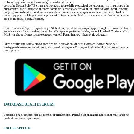
Pulse è l’applicazione software per gli allenatori di calcio.
cosa offre Soccer Pulse? Beh, un monitoraggio totale delle prestazioni dei giocatori, sia in partita che in
allenamento, che ti permette di tenere traccia della condizione fisica di un’intera squadra, degli infortuni,
dei progressi individuali in diverse aree e della forma fisica della squadra nel suo complesso. Inoltre,
questa app per il calcio permette ai giocatori di fornire un feedback al sistema, cosa molto importante in
caso di infortuni e convalescenze.
Soccer Pulse è un’app sviluppata negli Stati Uniti, quindi ha ancora più appeal tra gli allenatori del Nord
America – sia a livello universitario che nelle squadre professionistiche, come i Portland Timbers della
MLS – anche se alcune squadre europee, come il Panathinaikos, l’hanno già adottata.
Oltre a offrire uno studio molto specifico delle prestazioni di ogni giocatore, Soccer Pulse ha il
vantaggio di essere molto intuitivo, è disponibile sia per iOS che per Android e offre un primo mese di
prova gratuita.
DATABASE DEGLI ESERCIZI
Passiamo ora ai database per gli esercizi di allenamento. Perché a un allenatore non fa mai male avere un
posto da cui trarre ispirazione.
SOCCER SPECIFIC