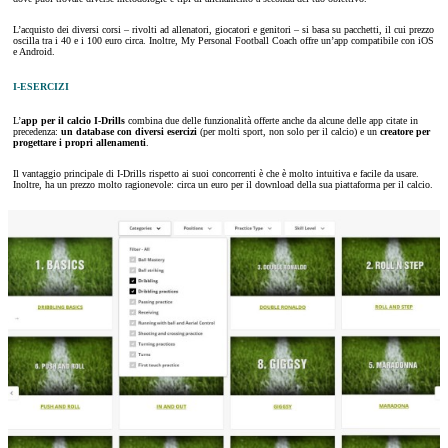
L’acquisto dei diversi corsi – rivolti ad allenatori, giocatori e genitori – si basa su pacchetti, il cui prezzo
oscilla tra i 40 e i 100 euro circa. Inoltre, My Personal Football Coach offre un’app compatibile con iOS
e Android.
I-ESERCIZI
L’
app per il calcio I-Drills
combina due delle funzionalità offerte anche da alcune delle app citate in
precedenza:
un database con diversi esercizi
(per molti sport, non solo per il calcio) e un
creatore per
progettare i propri allenamenti
.
Il vantaggio principale di I-Drills rispetto ai suoi concorrenti è che è molto intuitiva e facile da usare.
Inoltre, ha un prezzo molto ragionevole: circa un euro per il download della sua piattaforma per il calcio.