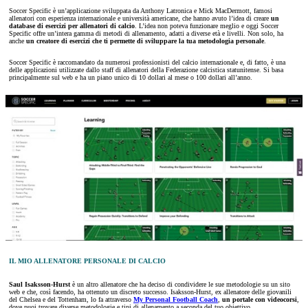
Soccer Specific è un’applicazione sviluppata da Anthony Latronica e Mick MacDermott, famosi
allenatori con esperienza internazionale e università americane, che hanno avuto l’idea di creare
un
database di esercizi per allenatori di calcio
. L’idea non poteva funzionare meglio e oggi Soccer
Specific offre un’intera gamma di metodi di allenamento, adatti a diverse età e livelli. Non solo, ha
anche
un creatore di esercizi che ti permette di sviluppare la tua metodologia personale
.
Soccer Specific è raccomandato da numerosi professionisti del calcio internazionale e, di fatto, è una
delle applicazioni utilizzate dallo staff di allenatori della Federazione calcistica statunitense. Si basa
principalmente sul web e ha un piano unico di 10 dollari al mese o 100 dollari all’anno.
IL MIO ALLENATORE PERSONALE DI CALCIO
Saul Isaksson-Hurst
è un altro allenatore che ha deciso di condividere le sue metodologie su un sito
web e che, così facendo, ha ottenuto un discreto successo. Isaksson-Hurst, ex allenatore delle giovanili
del Chelsea e del Tottenham, lo fa attraverso
My Personal Football Coach
,
un portale con videocorsi
,
dove puoi trovare diverse metodologie e tipi di allenamento a seconda del tuo obiettivo.