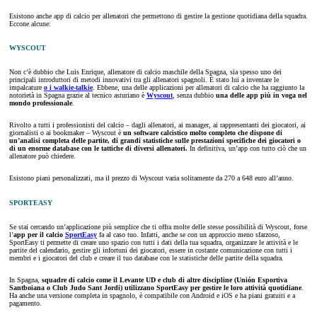
Esistono anche app di calcio per allenatori che permettono di gestire la gestione quotidiana della squadra.
Eccone alcune:
WYSCOUT
Non c’è dubbio che Luis Enrique, allenatore di calcio maschile della Spagna, sia spesso uno dei
principali introduttori di metodi innovativi tra gli allenatori spagnoli. È stato lui a inventare le
impalcature
o i walkie-talkie
. Ebbene, una delle applicazioni per allenatori di calcio che ha raggiunto la
notorietà in Spagna grazie al tecnico asturiano è
Wyscout
, senza dubbio
una delle app più in voga nel
mondo professionale
.
Rivolto a tutti i professionisti del calcio – dagli allenatori, ai manager, ai rappresentanti dei giocatori, ai
giornalisti o ai bookmaker – Wyscout è
un software calcistico molto completo che dispone di
un’analisi completa delle partite, di grandi statistiche sulle prestazioni specifiche dei giocatori o
di un enorme database con le tattiche di diversi allenatori.
In definitiva, un’app con tutto ciò che un
allenatore può chiedere.
Esistono piani personalizzati, ma il prezzo di Wyscout varia solitamente da 270 a 648 euro all’anno.
SPORTEASY
Se stai cercando un’applicazione più semplice che ti offra molte delle stesse possibilità di Wyscout, forse
l’
app per il calcio
SportEasy
fa al caso tuo. Infatti, anche se con un approccio meno sfarzoso,
SportEasy ti permette di creare uno spazio con tutti i dati della tua squadra, organizzare le attività e le
partite del calendario, gestire gli infortuni dei giocatori, essere in costante comunicazione con tutti i
membri e i giocatori del club e creare il tuo database con le statistiche delle partite della squadra.
In Spagna,
squadre di calcio come il Levante UD e club di altre discipline (Unión Esportiva
Santboiana o Club Judo Sant Jordi) utilizzano SportEasy per gestire le loro attività quotidiane
.
Ha anche una versione completa in spagnolo, è compatibile con Android e iOS e ha piani gratuiti e a
pagamento.