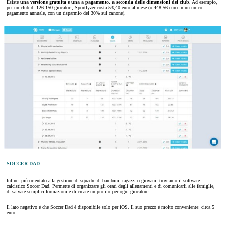
Esiste
una versione gratuita e una a pagamento, a seconda delle dimensioni del club.
Ad esempio,
per un club di 126-150 giocatori, Sportlyzer costa 53,40 euro al mese (o 448,56 euro in un unico
pagamento annuale, con un risparmio del 30% sul canone).
SOCCER DAD
Infine, più orientato alla gestione di squadre di bambini, ragazzi o giovani, troviamo il software
calcistico Soccer Dad. Permette di organizzare gli orari degli allenamenti e di comunicarli alle famiglie,
di salvare semplici formazioni e di creare un profilo per ogni giocatore.
Il lato negativo è che Soccer Dad è disponibile solo per iOS. Il suo prezzo è molto conveniente: circa 5
euro.