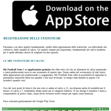
REGISTRAZIONE DELLE STATISTICHE
Passiamo a un altro aspetto fondamentale, quello della registrazione delle statistiche, sia individuali che
collettive, delle squadre di calcio. Un aspetto sempre più importante, fondamentale nel calcio moderno,
per il quale abbiamo deciso di scegliere tra due opzioni:
LE MIE STATISTICHE DI CALCIO
My Football Stats
è un’
applicazione gratuita
che offre tutto ciò che un allenatore di calcio amatoriale
o semi-professionale cerca in uno strumento di questo tipo. Senza cadere nel sovraccarico di dati tipico
delle applicazioni più professionali e a pagamento, My Football Stats offre la possibilità di registrare le
prestazioni statistiche della tua squadra -e dei tuoi avversari- in tempo reale durante le partite e di
accedervi quando vuoi.
Uno dei suoi punti di forza è che non solo si adatta al calcio a 11, ma dispone anche di modalità per il
futsal e il calcio a 7, rendendola ideale anche per le categorie inferiori. Il suo design è semplice e aiuta a
comprenderlo al primo colpo, senza dover investire molto tempo per capire come funziona.
Puoi scaricarla gratuitamente dal Google Play Store.