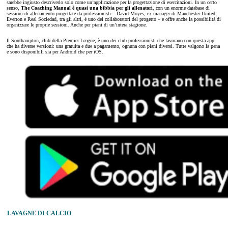
sarebbe ingiusto descriverlo solo come un’applicazione per la progettazione di esercitazioni. In un certo
senso,
The Coaching Manual è quasi una bibbia per gli allenatori
, con un enorme database di
sessioni di allenamento progettate da professionisti – David Moyes, ex manager di Manchester United,
Everton e Real Sociedad, tra gli altri, è uno dei collaboratori del progetto – e offre anche la possibilità di
organizzare le proprie sessioni. Anche per piani di un’intera stagione.
Il Southampton, club della Premier League, è uno dei club professionisti che lavorano con questa app,
che ha diverse versioni: una gratuita e due a pagamento, ognuna con piani diversi. Tutte valgono la pena
e sono disponibili sia per Android che per iOS.
LAVAGNE DI CALCIO