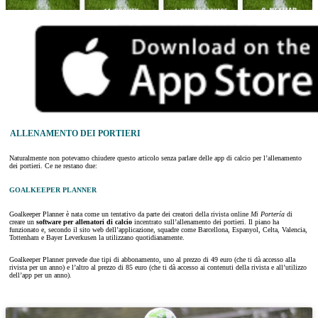
ALLENAMENTO DEI PORTIERI
Naturalmente non potevamo chiudere questo articolo senza parlare delle app di calcio per l’allenamento
dei portieri. Ce ne restano due:
GOALKEEPER PLANNER
Goalkeeper Planner è nata come un tentativo da parte dei creatori della rivista online
Mi Portería
di
creare un
software per allenatori di calcio
incentrato sull’allenamento dei portieri. Il piano ha
funzionato e, secondo il sito web dell’applicazione, squadre come Barcellona, Espanyol, Celta, Valencia,
Tottenham e Bayer Leverkusen la utilizzano quotidianamente.
Goalkeeper Planner prevede due tipi di abbonamento, uno al prezzo di 49 euro (che ti dà accesso alla
rivista per un anno) e l’altro al prezzo di 85 euro (che ti dà accesso ai contenuti della rivista e all’utilizzo
dell’app per un anno).