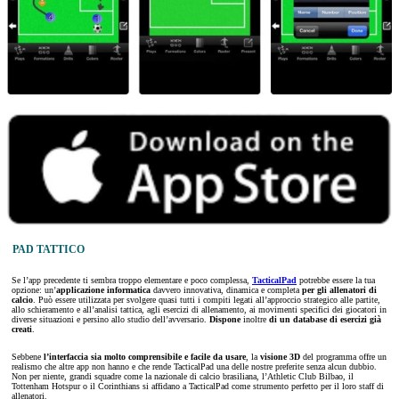
PAD TATTICO
Se l’app precedente ti sembra troppo elementare e poco complessa,
TacticalPad
potrebbe essere la tua
opzione: un’
applicazione informatica
davvero innovativa, dinamica e completa
per gli allenatori di
calcio
. Può essere utilizzata per svolgere quasi tutti i compiti legati all’approccio strategico alle partite,
allo schieramento e all’analisi tattica, agli esercizi di allenamento, ai movimenti specifici dei giocatori in
diverse situazioni e persino allo studio dell’avversario.
Dispone
inoltre
di un database di esercizi già
creati
.
Sebbene
l’interfaccia sia molto comprensibile e facile da usare
, la
visione 3D
del programma offre un
realismo che altre app non hanno e che rende TacticalPad una delle nostre preferite senza alcun dubbio.
Non per niente, grandi squadre come la nazionale di calcio brasiliana, l’Athletic Club Bilbao, il
Tottenham Hotspur o il Corinthians si affidano a TacticalPad come strumento perfetto per il loro staff di
allenatori.