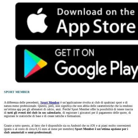
SPORT MEMBER
A differenza delle precedenti,
Sport Member
è un’applicazione rivolta ai club di qualsiasi sport e di
natura meno professionale. Questo, però, non significa che non abbia delle caratteristiche che la rendono
un’ottima app per gli allenatori di calcio, anzi. Perché Sport Member offre la possibilità di tenere traccia
di
tutti gli eventi del club in un calendario
, di registrare i giocatori per il pagamento delle quote, di
registrare le statistiche di base e di creare tattiche e formazioni.
Grazie a tutto questo, al fatto che è disponibile sia su Android che su iOS e ai piani molto convenienti
(gratis o al costo di circa 0,15 euro al mese per membro)
Sport Member è un’ottima opzione per i
club amatoriali o semi-professionali
.