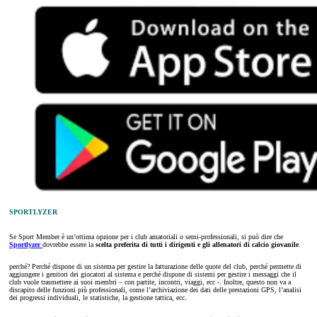
SPORTLYZER
Se Sport Member è un’ottima opzione per i club amatoriali o semi-professionali, si può dire che
Sportlyzer
dovrebbe essere la
scelta preferita di tutti i dirigenti e gli allenatori di calcio giovanile
.
perché? Perché dispone di un sistema per gestire la fatturazione delle quote del club, perché permette di
aggiungere i genitori dei giocatori al sistema e perché dispone di sistemi per gestire i messaggi che il
club vuole trasmettere ai suoi membri – con partite, incontri, viaggi, ecc -. Inoltre, questo non va a
discapito delle funzioni più professionali, come l’archiviazione dei dati delle prestazioni GPS, l’analisi
dei progressi individuali, le statistiche, la gestione tattica, ecc.