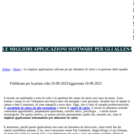
LE MIGLIORI APPLICAZIONI SOFTWARE PER GLI ALLENAT
Ertheo
»
Blogs
»
Le migliori applicazioni software per gli allenatori di calcio e la gestione delle squadre
Pubblicato per la prima volta 16-09-2025
Aggiornato 16-09-2025
Il mondo sta cambiando a rotta di collo e le panchine dei campi da calcio non sono da meno. Sono
lontani i tempi in cui l’allenatore non faceva altro che arringare i suoi giocatori, dicendo loro di andare in
campo e dare il massimo, di stare tranquilli e poco altro. Oggi, che si tratti di squadre professionistiche,
di
accademie di calcio ad alte prestazioni
o anche di
campi di calcio
, il lavoro di allenatore richiede
conoscenze approfondite, preparazione quotidiana, concetti tattici, psicologia… e anche risorse
tecnologiche. Per questo motivo, in questo articolo presenteremo quelle che, secondo noi, sono le
migliori applicazioni informatiche per allenatori di calcio
.
E attenzione, perché queste applicazioni non sono un
fenomeno da baraccone
, come molti fan dei
classici potrebbero pensare. E no, non è necessario essere Pep Guardiola, Jürgen Klopp o Luis Enrique,
né avere alle spalle un grande club o una federazione che copra i costi per potervi accedere. Molte di