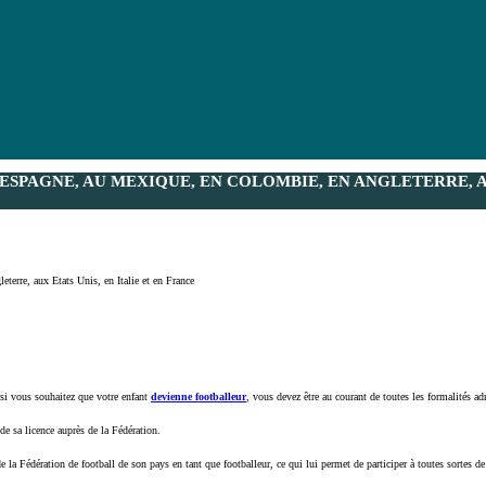
PAGNE, AU MEXIQUE, EN COLOMBIE, EN ANGLETERRE, AU
erre, aux Etats Unis, en Italie et en France
 si vous souhaitez que votre enfant
devienne footballeur
, vous devez être au courant de toutes les formalités ad
 de sa licence auprès de la Fédération.
de la Fédération de football de son pays en tant que footballeur, ce qui lui permet de participer à toutes sortes d