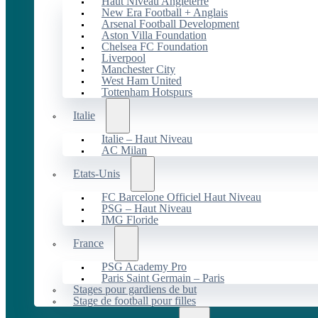
Haut Niveau Angleterre
New Era Football + Anglais
Arsenal Football Development
Aston Villa Foundation
Chelsea FC Foundation
Liverpool
Manchester City
West Ham United
Tottenham Hotspurs
Italie
Italie – Haut Niveau
AC Milan
Etats-Unis
FC Barcelone Officiel Haut Niveau
PSG – Haut Niveau
IMG Floride
France
PSG Academy Pro
Paris Saint Germain – Paris
Stages pour gardiens de but
Stage de football pour filles