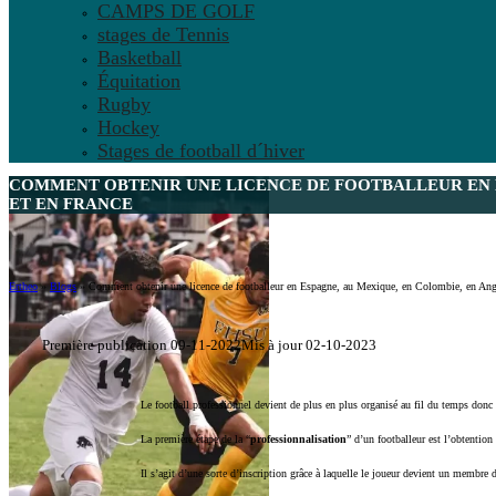
CAMPS DE GOLF
stages de Tennis
Basketball
Équitation
Rugby
Hockey
Stages de football d´hiver
COMMENT OBTENIR UNE LICENCE DE FOOTBALLEUR EN ES
ET EN FRANCE
Ertheo
»
Blogs
»
Comment obtenir une licence de footballeur en Espagne, au Mexique, en Colombie, en Anglet
Première publication 09-11-2022
Mis à jour 02-10-2023
Le football professionnel devient de plus en plus organisé au fil du temps donc
La première étape de la “
professionnalisation
” d’un footballeur est l’obtention
Il s’agit d’une sorte d’inscription grâce à laquelle le joueur devient un membre 