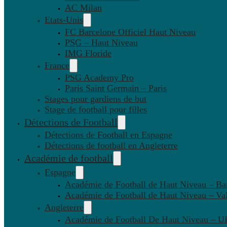
AC Milan
Etats-Unis
FC Barcelone Officiel Haut Niveau
PSG – Haut Niveau
IMG Floride
France
PSG Academy Pro
Paris Saint Germain – Paris
Stages pour gardiens de but
Stage de football pour filles
Détections de Football
Détections de Football en Espagne
Détections de football en Angleterre
Académie de football
Espagne
Académie de Football de Haut Niveau – Ba
Académie de Football de Haut Niveau – Va
Angleterre
Académie de Football De Haut Niveau – U