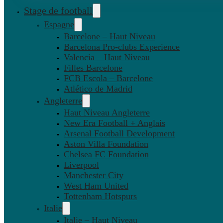
Stage de football
Espagne
Barcelone – Haut Niveau
Barcelona Pro-clubs Experience
Valencia – Haut Niveau
Filles Barcelone
FCB Escola – Barcelone
Atlético de Madrid
Angleterre
Haut Niveau Angleterre
New Era Football + Anglais
Arsenal Football Development
Aston Villa Foundation
Chelsea FC Foundation
Liverpool
Manchester City
West Ham United
Tottenham Hotspurs
Italie
Italie – Haut Niveau