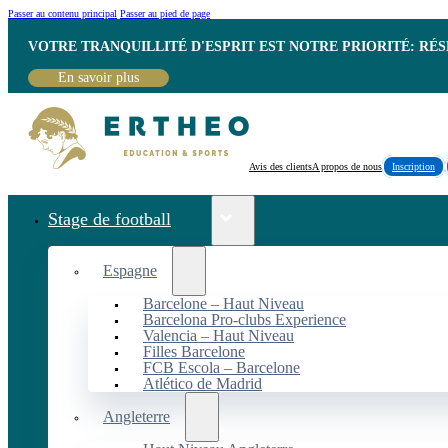
Passer au contenu principal
Passer au pied de page
VOTRE TRANQUILLITÉ D'ESPRIT EST NOTRE PRIORITÉ: RÉ
En savoir plus
Avis des clients
A propos de nous
Inscription
Stage de football
Espagne
Barcelone – Haut Niveau
Barcelona Pro-clubs Experience
Valencia – Haut Niveau
Filles Barcelone
FCB Escola – Barcelone
Atlético de Madrid
Angleterre