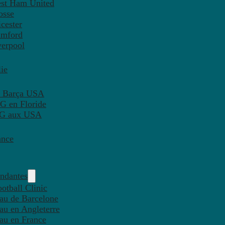
est Ham United
osse
cester
amford
verpool
ie
C Barça USA
G en Floride
PSG aux USA
ance
endantes
otball Clinic
eau de Barcelone
eau en Angleterre
eau en France