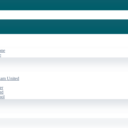
one
e
Ham United
er
rd
ool