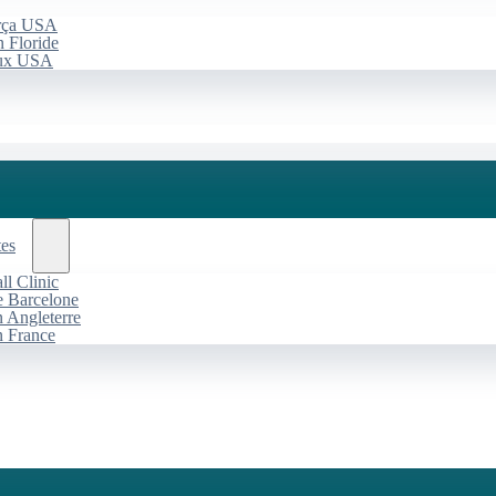
arça USA
 Floride
aux USA
tes
l Clinic
de Barcelone
n Angleterre
n France