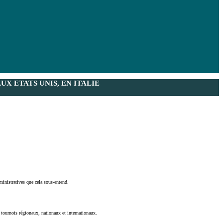
X ETATS UNIS, EN ITALIE
ministratives que cela sous-entend.
e tournois régionaux, nationaux et internationaux.