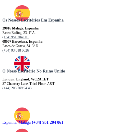
Os Nossos Escritórios Em Espanha
29016 Málaga, Espanha
Paseo Reding, 23. 1º A.
(+34) 951 204 061
08007 Barcelona, ​​​​​Espanha
Paseo de Gracia, 54. 3º D.
(+34) 93 018 6626
O Nosso Escritório No Reino Unido
London, England, WC2A 1ET
87 Chancery Lane, Third Floor, A&T
(+44) 203 769 94 43
Espanha. Málaga
(+34) 951 204 061