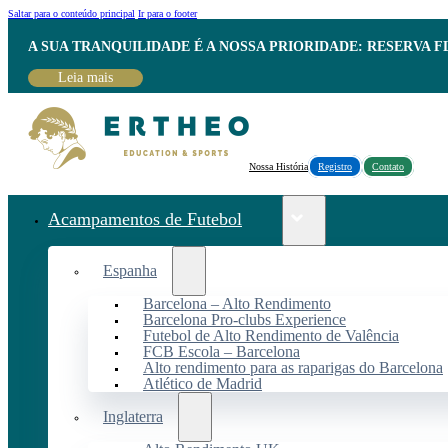
Saltar para o conteúdo principal
Ir para o footer
A SUA TRANQUILIDADE É A NOSSA PRIORIDADE: RESERVA 
Leia mais
Nossa História
Registro
Contato
Acampamentos de Futebol
Espanha
Barcelona – Alto Rendimento
Barcelona Pro-clubs Experience
Futebol de Alto Rendimento de Valência
FCB Escola – Barcelona
Alto rendimento para as raparigas do Barcelona
Atlético de Madrid
Inglaterra