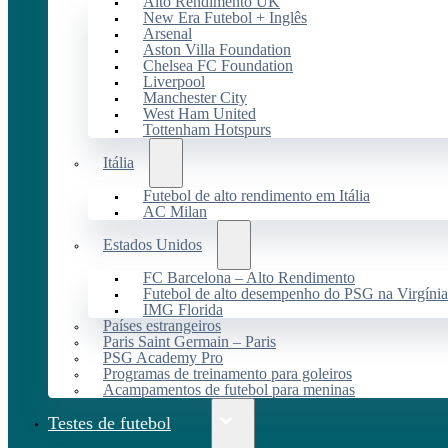
Alto Rendimento UK
New Era Futebol + Inglês
Arsenal
Aston Villa Foundation
Chelsea FC Foundation
Liverpool
Manchester City
West Ham United
Tottenham Hotspurs
Itália
Futebol de alto rendimento em Itália
AC Milan
Estados Unidos
FC Barcelona – Alto Rendimento
Futebol de alto desempenho do PSG na Virgínia
IMG Florida
Países estrangeiros
Paris Saint Germain – Paris
PSG Academy Pro
Programas de treinamento para goleiros
Acampamentos de futebol para meninas
Testes de futebol