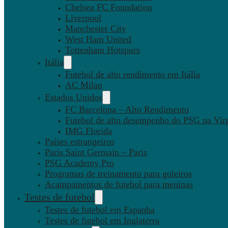
Chelsea FC Foundation
Liverpool
Manchester City
West Ham United
Tottenham Hotspurs
Itália
Futebol de alto rendimento em Itália
AC Milan
Estados Unidos
FC Barcelona – Alto Rendimento
Futebol de alto desempenho do PSG na Virg
IMG Florida
Países estrangeiros
Paris Saint Germain – Paris
PSG Academy Pro
Programas de treinamento para goleiros
Acampamentos de futebol para meninas
Testes de futebol
Testes de futebol em Espanha
Testes de futebol em Inglaterra