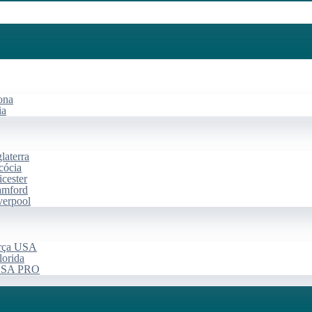
ona
ia
laterra
cócia
cester
amford
verpool
arça USA
lorida
 USA PRO