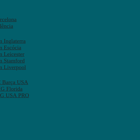
rcelona
lência
 Inglaterra
m Escócia
 Leicester
m Stamford
m Liverpool
FC Barça USA
MG Florida
 PSG USA PRO