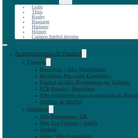
Golfe
Tênis
Rugby
Basquete
Hipismo
Hóquei
Campos futebol inverno
Acampamentos de Futebol
Espanha
Barcelona – Alto Rendimento
Barcelona Pro-clubs Experience
Futebol de Alto Rendimento de Valência
FCB Escola – Barcelona
Alto rendimento para as raparigas do Barce
Atlético de Madrid
Inglaterra
Alto Rendimento UK
New Era Futebol + Inglês
Arsenal
Aston Villa Foundation