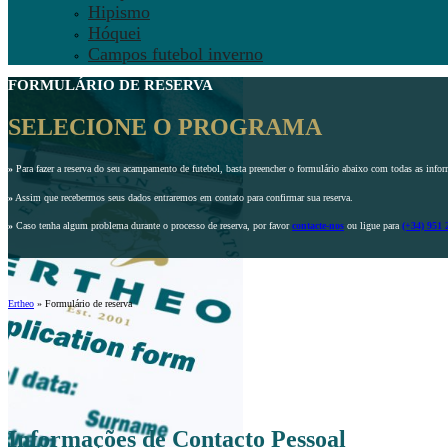
Hipismo
Hóquei
Campos futebol inverno
FORMULÁRIO DE RESERVA
SELECIONE O PROGRAMA
»
Para fazer a reserva do seu acampamento de futebol, basta preencher o formulário abaixo com todas as infor
»
Assim que recebermos seus dados entraremos em contato para confirmar sua reserva.
»
Caso tenha algum problema durante o processo de reserva, por favor
contacte-nos
ou ligue para
(+34) 951 
Ertheo
»
Formulário de reserva
Informações de Contacto Pessoal