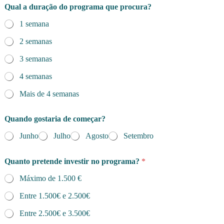
Qual a duração do programa que procura?
o
r
1 semana
a
s
2 semanas
s
e
3 semanas
m
a
4 semanas
n
Mais de 4 semanas
a
?
d
Quando gostaria de começar?
o
Junho
Julho
Agosto
Setembro
Quanto pretende investir no programa?
*
Máximo de 1.500 €
Entre 1.500€ e 2.500€
Entre 2.500€ e 3.500€