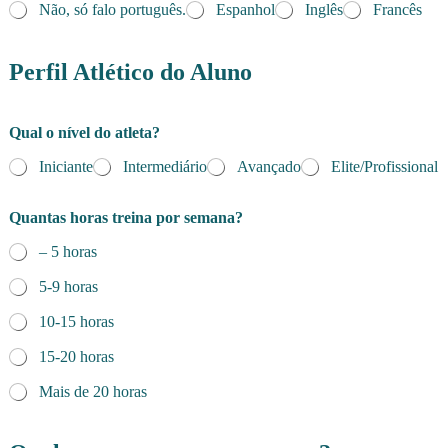
Não, só falo português.
Espanhol
Inglês
Francês
Perfil Atlético do Aluno
d
Qual o nível do atleta?
e
c
Iniciante
Intermediário
Avançado
Elite/Profissional
o
n
t
Quantas horas treina por semana?
a
c
– 5 horas
t
5-9 horas
o
?
10-15 horas
e
n
15-20 horas
t
r
Mais de 20 horas
a
r