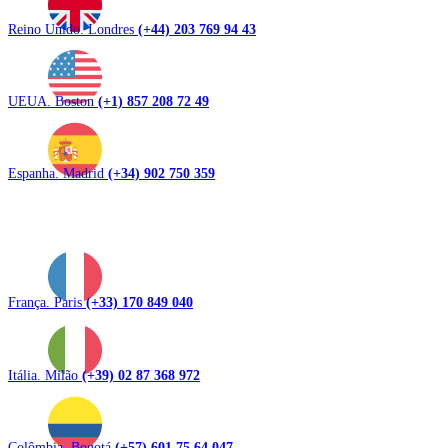
Reino Unido. Londres
(+44) 203 769 94 43
UEUA. Boston
(+1) 857 208 72 49
Espanha. Madrid
(+34) 902 750 359
França. Paris
(+33) 170 849 040
Itália. Milão
(+39) 02 87 368 972
Colômbia. Bogotá
(+57) 601 75 64 047