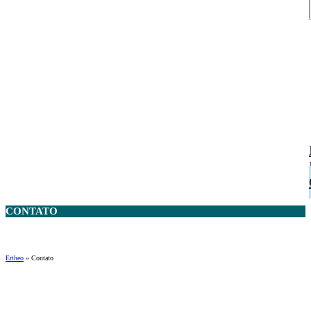
CONTATO
Ertheo
»
Contato