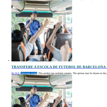
TRANSFERE A ESCOLA DE FUTEBOL DE BARCELONA
De
50
€
Selecionar opções
This product has multiple variants. The options may be chosen on the 