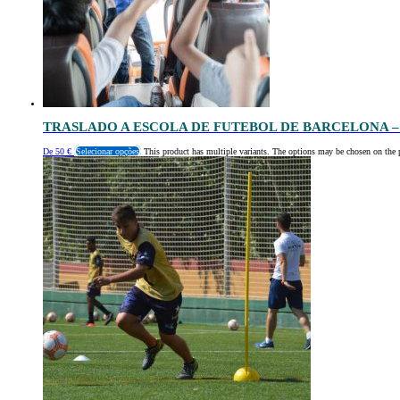
TRASLADO A ESCOLA DE FUTEBOL DE BARCELONA 
De
50
€
Selecionar opções
This product has multiple variants. The options may be chosen on the 