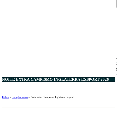
NOITE EXTRA CAMPISMO INGLATERRA EXSPORT 2026
Ertheo
»
Complementos
»
Noite extra Campismo Inglaterra Exsport