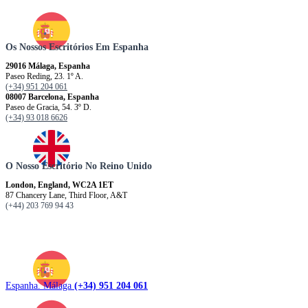
Os Nossos Escritórios Em Espanha
29016 Málaga, Espanha
Paseo Reding, 23. 1º A.
(+34) 951 204 061
08007 Barcelona, ​​​​​Espanha
Paseo de Gracia, 54. 3º D.
(+34) 93 018 6626
O Nosso Escritório No Reino Unido
London, England, WC2A 1ET
87 Chancery Lane, Third Floor, A&T
(+44) 203 769 94 43
Espanha. Málaga
(+34) 951 204 061