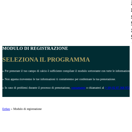
MODULO DI REGISTRAZIONE
SELEZIONA IL PROGRAMMA
»
Per prenotare il tuo campo di calcio è sufficiente compilare il modulo sottostante con tutte le informazioni r
»
Non appena riceveremo le tue informazioni ti contatteremo per confermare la tua prenotazione.
»
In caso di problemi durante il processo di prenotazione,
contattateci
o chiamateci al
(+39) 02 87 368 972
.
Ertheo
»
Modulo di registrazione