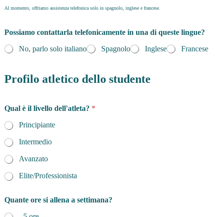
Al momento, offriamo assistenza telefonica solo in spagnolo, inglese e francese.
Possiamo contattarla telefonicamente in una di queste lingue?
No, parlo solo italiano
Spagnolo
Inglese
Francese
Profilo atletico dello studente
Qual è il livello dell'atleta?
*
Principiante
Intermedio
Avanzato
Elite/Professionista
l
Quante ore si allena a settimana?
'
o
- 5 ore