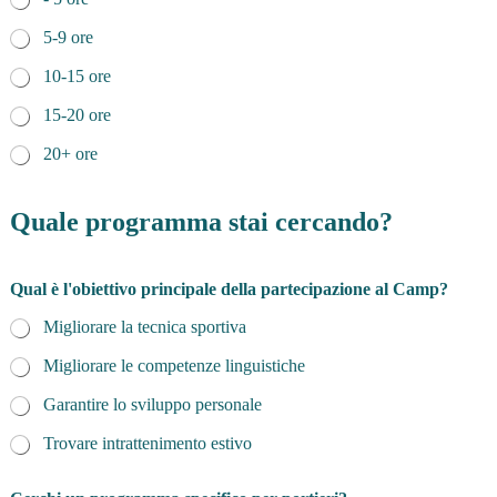
b
i
5-9 ore
e
t
10-15 ore
t
i
15-20 ore
v
20+ ore
o
c
i
Quale programma stai cercando?
p
a
r
t
Qual è l'obiettivo principale della partecipazione al Camp?
e
c
Migliorare la tecnica sportiva
i
p
Migliorare le competenze linguistiche
a
Garantire lo sviluppo personale
z
i
Trovare intrattenimento estivo
o
n
e