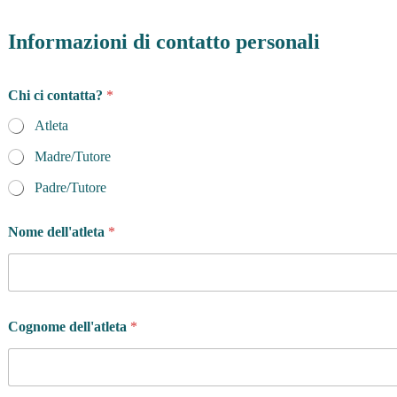
Informazioni di contatto personali
P
Chi ci contatta?
*
a
e
Atleta
s
e
Madre/Tutore
P
o
Padre/Tutore
s
s
Nome dell'atleta
*
i
a
m
o
P
r
Cognome dell'atleta
*
i
v
a
c