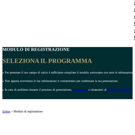
MODULO DI REGISTRAZIONE
SELEZIONA IL PROGRAMMA
»
Per prenotare il tuo campo di calcio è sufficiente compilare il modulo sottostante con tutte le informazioni r
»
Non appena riceveremo le tue informazioni ti contatteremo per confermare la tua prenotazione.
»
In caso di problemi durante il processo di prenotazione,
contattateci
o chiamateci al
(+39) 02 87 368 972
.
Ertheo
»
Modulo di registrazione