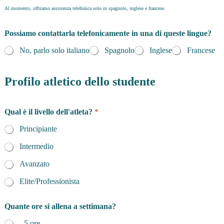
Al momento, offriamo assistenza telefonica solo in spagnolo, inglese e francese.
a
Possiamo contattarla telefonicamente in una di queste lingue?
l
*
No, parlo solo italiano
Spagnolo
Inglese
Francese
d
i
Profilo atletico dello studente
Qual è il livello dell'atleta?
*
Principiante
Intermedio
Avanzato
Elite/Professionista
Quante ore si allena a settimana?
- 5 ore