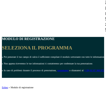
MODULO DI REGISTRAZIONE
SELEZIONA IL PROGRAMMA
»
Per prenotare il tuo campo di calcio è sufficiente compilare il modulo sottostante con tutte le informazioni r
»
Non appena riceveremo le tue informazioni ti contatteremo per confermare la tua prenotazione.
»
In caso di problemi durante il processo di prenotazione,
contattateci
o chiamateci al
(+39) 02 87 368 972
.
Ertheo
»
Modulo di registrazione