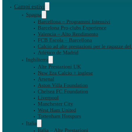
Campi estivi
Spagna
Barcellona – Programmi Intensivi
Barcelona Pro-clubs Experience
Valencia – Alto Rendimento
FCB Escola – Barcellona
Calcio ad alte prestazioni per le ragazze de
Atlético de Madrid
Inghilterra
Alte Prestazioni UK
New Era Calcio + inglese
Arsenal
Aston Villa Foundation
Chelsea FC Foundation
Liverpool
Manchester City
West Ham United
Tottenham Hotspurs
Italia
Italia – Alte Prestazioni