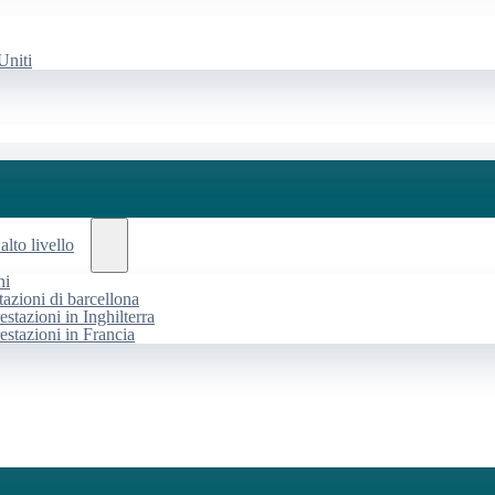
Uniti
alto livello
ni
tazioni di barcellona
estazioni in Inghilterra
restazioni in Francia