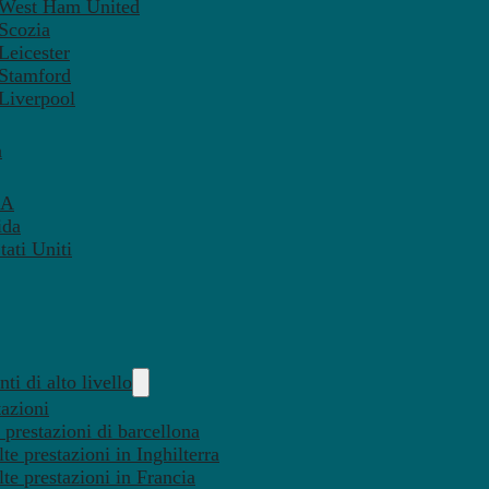
– West Ham United
 Scozia
Leicester
 Stamford
 Liverpool
a
SA
ida
ati Uniti
ti di alto livello
tazioni
 prestazioni di barcellona
te prestazioni in Inghilterra
lte prestazioni in Francia