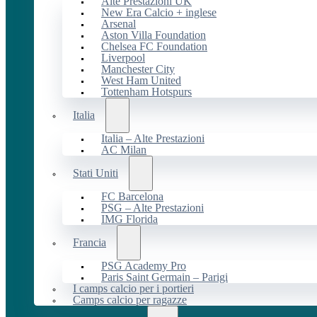
Alte Prestazioni UK
New Era Calcio + inglese
Arsenal
Aston Villa Foundation
Chelsea FC Foundation
Liverpool
Manchester City
West Ham United
Tottenham Hotspurs
Italia
Italia – Alte Prestazioni
AC Milan
Stati Uniti
FC Barcelona
PSG – Alte Prestazioni
IMG Florida
Francia
PSG Academy Pro
Paris Saint Germain – Parigi
I camps calcio per i portieri
Camps calcio per ragazze