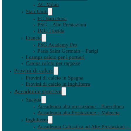
AC Milan
Stati Uniti
FC Barcelona
PSG – Alte Prestazioni
IMG Florida
Francia
PSG Academy Pro
Paris Saint Germain – Parigi
I camps calcio per i portieri
Camps calcio per ragazze
Provini di calcio
Provini di calcio in Spagna
Provini di calcio in Inghilterra
Accademie sportive
Spagna
Accademia alta prestazione – Barcellona
Accademia alta Prestazione – Valencia
Inghilterra
Accademia Calcistica ad Alte Prestazioni 