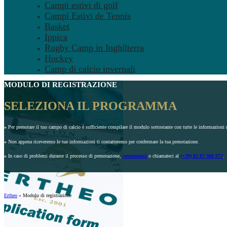
Campi estivi di golf
Campi Estivi de Tennis
Basket
Ippica
Rugby Camp in Inghilterra
Hockey
Camp di calcio invernali
MODULO DI REGISTRAZIONE
SELEZIONA IL PROGRAMMA
»
Per prenotare il tuo campo di calcio è sufficiente compilare il modulo sottostante con tutte le informazioni r
»
Non appena riceveremo le tue informazioni ti contatteremo per confermare la tua prenotazione.
»
In caso di problemi durante il processo di prenotazione,
contattateci
o chiamateci al
(+39) 02 87 368 972
.
Ertheo
»
Modulo di registrazione