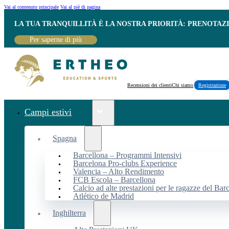
Vai al contenuto principale
Vai al piè di pagina
LA TUA TRANQUILLITÀ È LA NOSTRA PRIORITÀ: PRENOTAZ
Per saperne di più
Recensioni dei clienti
Chi siamo
Registrazione
Campi estivi
Spagna
Barcellona – Programmi Intensivi
Barcelona Pro-clubs Experience
Valencia – Alto Rendimento
FCB Escola – Barcellona
Calcio ad alte prestazioni per le ragazze del Bar
Atlético de Madrid
Inghilterra