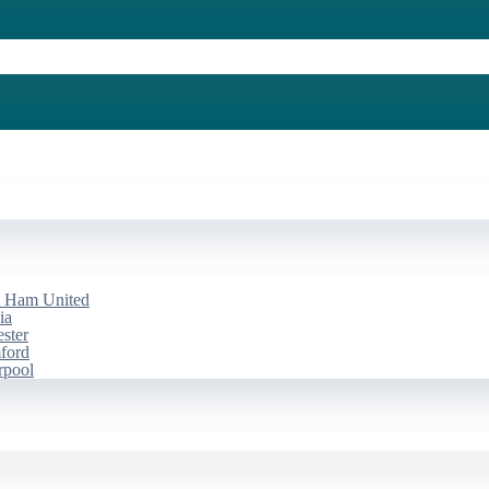
st Ham United
ia
ester
mford
rpool