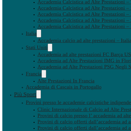
Accademia Calcistica ad Alte Prestazioni 
Accademia Calcistica ad Alte Prestazioni –
Accademia Calcistica ad Alte Prestazioni – 
Accademia Calcistica ad Alte Prestazioni –
Accademia Calcistica ad Alte Prestazioni –
Italia
Accademia calcio ad alte prestazioni – Itali
Stati Uniti
Accademia ad alte prestazioni FC Barça U
Accademia ad Alte Prestazioni IMG in Flor
Accademia ad Alte Prestazioni PSG Negli St
Francia
Alte Prestazioni In Francia
Accademia di Cascais in Portogallo
Più Sport
Provini presso le accademie calcistiche indipenden
Clinic Internazionale di Calcio ad Alte Pres
Provini di calcio presso l’ accademia ad alte
Provini di calcio offerti dall’accademia ad al
Provini di calcio offerti dall’accademia ad a